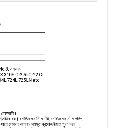
ড
No.8, এমবসড
S.310S.C-276.C-22.C-
904L.724L.725LN.etc
াত কোম্পানি।
 রপ্তানিকারক। স্টেইনলেস স্টিল শীট, স্টেইনলেস স্টীল পাইপ,
এক-ধাপে দোকান আপনার সমস্ত প্রয়োজনীয়তা পূরণ করে। .