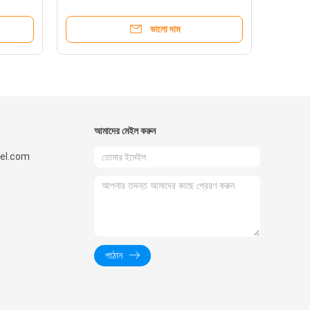
ভালো দাম
আমাদের মেইল ​​করুন
el.com
পাঠান