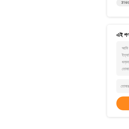
316ti 
এই পণ্
আমি 
ইত্যা
ধন্যব
তোমা