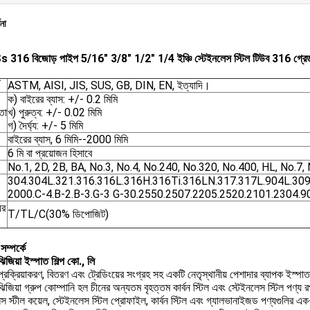
ণনা
 316 বিজোড় পাইপ 5/16" 3/8" 1/2" 1/4 ইঞ্চি স্টেইনলেস স্টিল টিউব 316 গ্রে
ASTM, AISI, JIS, SUS, GB, DIN, EN, ইত্যাদি।
ক) বাইরের ব্যাস: +/- 0.2 মিমি
তা
খ) পুরুত্ব: +/- 0.02 মিমি
গ) দৈর্ঘ্য: +/- 5 মিমি
বাইরের ব্যাস, 6 মিমি--2000 মিমি
6 মি বা প্রয়োজন হিসাবে
No.1, 2D, 2B, BA, No.3, No.4, No.240, No.320, No.400, HL, No.7, 
304.304L.321.316.316L.316H.316Ti.316LN.317.317L.904L.309
2000.C-4.B-2.B-3.G-3 G-30.2550.2507.2205.2520.2101.2304.
ের
T/TL/C(30% ডিপোজিট)
ম্পর্কে
 ঝিজিয়া ইস্পাত শিল্প কো., লি
 প্রক্রিয়াকরণ, বিতরণ এবং ট্রেডিংয়ের সংগ্রহ সহ একটি নেতৃস্থানীয় পেশাদার ব্যাপক ইস্প
 ঝিজিয়া গ্রুপ কোম্পানি হল চীনের অন্যতম বৃহত্তম কার্বন স্টিল এবং স্টেইনলেস স্টিল পণ্য
েস স্টীল কয়েল, স্টেইনলেস স্টিল প্রোফাইল, কার্বন স্টিল এবং গ্যালভানাইজড পণ্যগুলির 