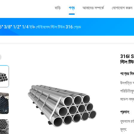
বাড়ি
পণ্য
আমাদের সম্পর্কে
যোগাযোগ করুন
3/8" 1/2" 1/4 ইঞ্চি স্টেইনলেস স্টিল টিউব 316 গ্রেড
316l Ss
স্টিল টি
পণ্যের বি
উৎপত্তি স
পরিচিতিমু
মডেল নম্ব
প্রদান:
ন্যূনতম চ
মূল্য: