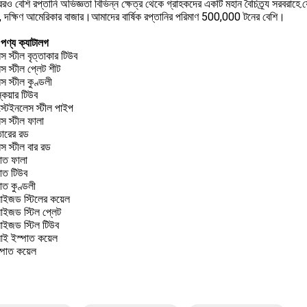
ও বেশি রপ্তানি অভিজ্ঞতা বিভিন্ন ক্ষেত্র থেকে গ্রাহকদের একটি মহান বৈচিত্র্য সরবরাহে.যেমন মা
, দক্ষিণ আমেরিকার বাজার।আমাদের বার্ষিক রপ্তানির পরিমাণ 500,000 টনের বেশি।
পণ্য ক্যাটালগ
স স্টীল বৃত্তাকার টিউব
স স্টীল প্লেট শীট
স স্টীল কুণ্ডলী
কয়ার টিউব
স্টেইনলেস স্টীল পাইপ
স স্টীল ফালা
তারের রড
স স্টীল বার রড
পাত ফালা
পাত টিউব
াত কুণ্ডলী
নাইজড স্টিলের কয়েল
নাইজড স্টিল প্লেট
নাইজড স্টিল টিউব
ই ইস্পাত কয়েল
স্পাত কয়েল