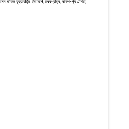
র্কিন যুক্তরাষ্ট্র, ইউরোপ, মধ্যপ্রাচ্য, দক্ষিণ-পূর্ব এশিয়া,