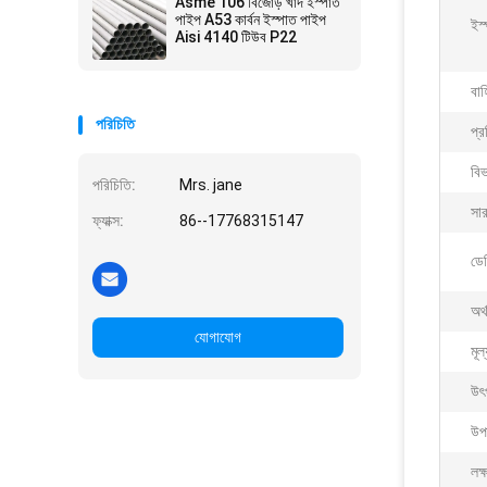
Asme 106 বিজোড় খাদ ইস্পাত
পাইপ A53 কার্বন ইস্পাত পাইপ
ইস্
Aisi 4140 টিউব P22
বাহ
পরিচিতি
প্র
বি
পরিচিতি:
Mrs. jane
সা
ফ্যাক্স:
86--17768315147
ডেল
অর্
যোগাযোগ
মূল
উৎ
উপ
লক্