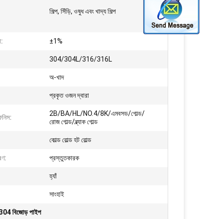
শিল্প, সিঁড়ি, ওষুধ এবং খাদ্য শিল্প
া:
±1%
304/304L/316/316L
অ-খাদ
প্রকৃত ওজন দ্বারা
2B/BA/HL/NO.4/8K/এমবসড/গোল্ড/
িনিস:
রোজ গোল্ড/ব্ল্যাক গোল্ড
কোল্ড রোল্ড হট রোল্ড
রণ:
প্রস্তুতকারক
হ্যাঁ
সাংহাই
ল 304 বিজোড় পাইপ