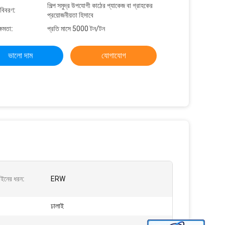
শিল্প সমুদ্র উপযোগী কাঠের প্যাকেজ বা গ্রাহকের
 বিবরণ:
প্রয়োজনীয়তা হিসাবে
্ষমতা:
প্রতি মাসে 5000 টন/টন
ভালো দাম
যোগাযোগ
লাইনের ধরন:
ERW
ঢালাই