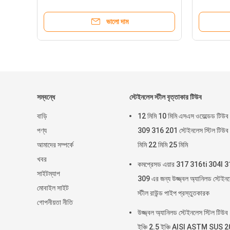
ভালো দাম
সম্বন্ধে
স্টেইনলেস স্টীল বৃত্তাকার টিউব
বাড়ি
12 মিমি 10 মিমি এসএস ওয়েল্ডেড টিউব
পণ্য
309 316 201 স্টেইনলেস স্টিল টিউব
আমাদের সম্পর্কে
মিমি 22 মিমি 25 মিমি
খবর
কমপ্রেসড এয়ার 317 316ti 304l 
সাইটম্যাপ
309 এর জন্য উজ্জ্বল অ্যানিলড স্টেইন
মোবাইল সাইট
স্টীল রাউন্ড পাইপ প্রস্তুতকারক
গোপনীয়তা নীতি
উজ্জ্বল অ্যানিলড স্টেইনলেস স্টিল টিউব
ইঞ্চি 2.5 ইঞ্চি AISI ASTM SUS 