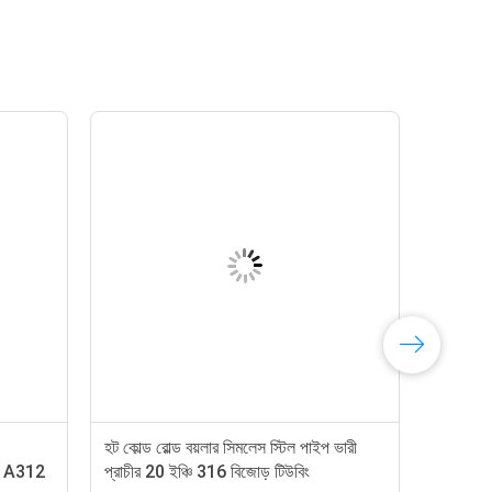
হট কোল্ড রোল্ড বয়লার সিমলেস স্টিল পাইপ ভারী
tm A312
প্রাচীর 20 ইঞ্চি 316 বিজোড় টিউবিং