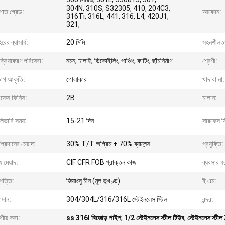
304N, 310S, S32305, 410, 204C3,
পাত গ্রেড:
আবেদন:
316Ti, 316L, 441, 316, L4, 420J1,
321,
িরের ব্যাসার্ধ:
20 মিমি
সহনশীলত
ক্রিয়াকরণ পরিষেবা:
নমন, ঢালাই, ডিকোইলিং, পাঞ্চিং, কাটিং, ছাঁচনির্মাণ
শ্রেণী:
ভাগ আকৃতি:
গোলাকার
খাদ বা না:
রফেস ফিনিস:
2B
চালান:
িভারি সময়:
15-21 দিন
সারফেস ফ
থপ্রদানের মেয়াদ:
30% T/T অগ্রিম + 70% ব্যালেন্স
প্রযুক্তি:
্য মেয়াদ:
CIF CFR FOB প্রাক্তন কাজ
ব্যবসার ধ
পত্তি:
জিয়াংসু চীন (মূল ভূখণ্ড)
ই এম:
াদান:
304/304L/316/316L স্টেইনলেস স্টিল
বন্দর:
ষণীয় করা:
ss 316l বিজোড় পাইপ
,
1/2 স্টেইনলেস স্টীল টিউব
,
স্টেইনলেস স্টী