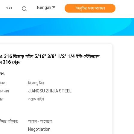
Bengali
খবর
উদ্ধৃতির জন্য আবেদন
 316 বিজোড় পাইপ 5/16" 3/8" 1/2" 1/4 ইঞ্চি স্টেইনলেস
উব 316 গ্রেড
বরণ:
্থল:
জিয়াংসু, চীন
লক নাম:
JIANGSU ZHIJIA STEEL
ার:
ওয়েল্ড পাইপ
াহিদার পরিমাণ:
আলাপ - আলোচনা
Negotiation