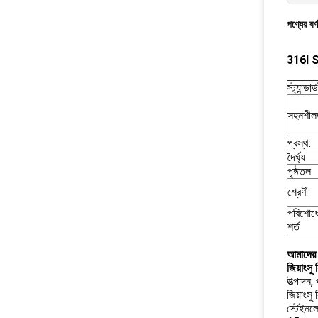
পণ্যের বর্
316l Ss
স্ট্যান্ডার্ড
সহনশীল
প্রস্থ:
দৈর্ঘ্য
পৃষ্ঠতল
শ্রেণী
পরিশোধ
শর্ত
আমাদের স
জিয়াংসু
উত্পাদন,
জিয়াংসু
স্টেইনল