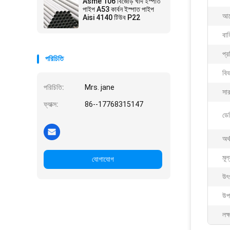
Asme 106 বিজোড় খাদ ইস্পাত
পাইপ A53 কার্বন ইস্পাত পাইপ
আব
Aisi 4140 টিউব P22
বাহ
প্র
পরিচিতি
বি
পরিচিতি:
Mrs. jane
সা
ফ্যাক্স:
86--17768315147
ডেল
অর্
মূল
যোগাযোগ
উৎ
উপ
লক্