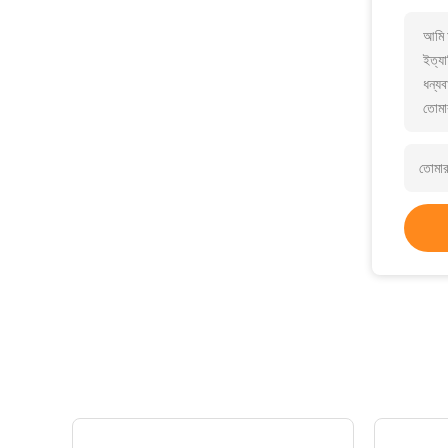
আমি 
ইত্যা
ধন্যব
তোমা