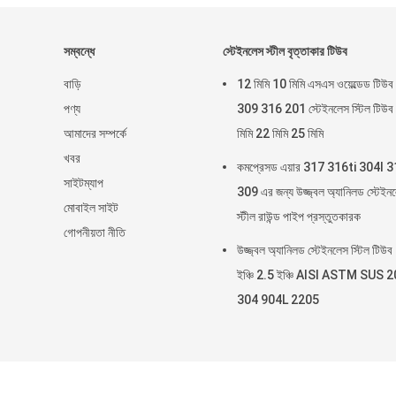
সম্বন্ধে
স্টেইনলেস স্টীল বৃত্তাকার টিউব
বাড়ি
12 মিমি 10 মিমি এসএস ওয়েল্ডেড টিউব
পণ্য
309 316 201 স্টেইনলেস স্টিল টিউব
আমাদের সম্পর্কে
মিমি 22 মিমি 25 মিমি
খবর
কমপ্রেসড এয়ার 317 316ti 304l 
সাইটম্যাপ
309 এর জন্য উজ্জ্বল অ্যানিলড স্টেইন
মোবাইল সাইট
স্টীল রাউন্ড পাইপ প্রস্তুতকারক
গোপনীয়তা নীতি
উজ্জ্বল অ্যানিলড স্টেইনলেস স্টিল টিউব
ইঞ্চি 2.5 ইঞ্চি AISI ASTM SUS 
304 904L 2205
চীন ভাল গুণ স্টেইনল