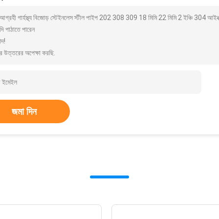
আগ্রহী গার্হস্থ্য বিজোড় স্টেইনলেস স্টীল পাইপ 202 308 309 18 মিমি 22 মিমি 2 ইঞ্চি 304 আই
দি পাঠাতে পারেন
াদ!
র উত্তরের অপেক্ষা করছি.
জমা দিন