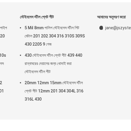
স্টেইনলেস স্টীল প্লেট শীট
আমাদের অনুসরণ করো
 পাইপ
5 Mil 8mm পালিশ স্টেইনলেস স্টীল শিট
jane@jszyste
 20
মেটাল 201 202 304 316 310S 309S
430 2205 9 গেজ
310s
430 স্টেইনলেস স্টীল প্লেট শীট 439 440
লেস
রান্নাঘরের দেয়ালের জন্য খোদাই করা
স্টেইনলেস স্টীল শীট
 2
20mm 12mm 15mm স্টেইনলেস স্টীল
201
প্লেট শীট 12mm 201 304 304L 316
316L 430
েস স্টীল বৃত্তাকার টিউব সরবরাহকারী. © 2022 - 2023 stainlesssteelroundtube.com. 