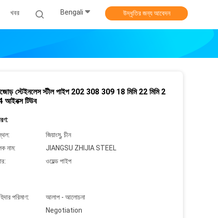
Bengali
খবর
উদ্ধৃতির জন্য আবেদন
্য বিজোড় স্টেইনলেস স্টীল পাইপ 202 308 309 18 মিমি 22 মিমি 2
04 আইনক্স টিউব
বরণ:
্থল:
জিয়াংসু, চীন
লক নাম:
JIANGSU ZHIJIA STEEL
ার:
ওয়েল্ড পাইপ
াহিদার পরিমাণ:
আলাপ - আলোচনা
Negotiation