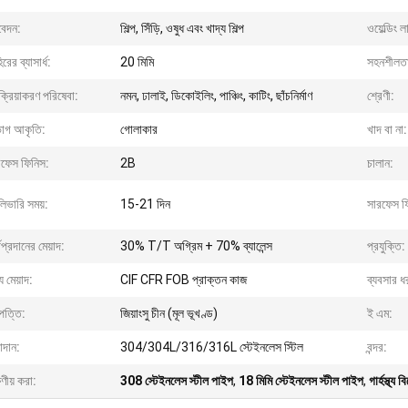
েদন:
শিল্প, সিঁড়ি, ওষুধ এবং খাদ্য শিল্প
ওয়েল্ডিং 
িরের ব্যাসার্ধ:
20 মিমি
সহনশীলত
ক্রিয়াকরণ পরিষেবা:
নমন, ঢালাই, ডিকোইলিং, পাঞ্চিং, কাটিং, ছাঁচনির্মাণ
শ্রেণী:
ভাগ আকৃতি:
গোলাকার
খাদ বা না:
রফেস ফিনিস:
2B
চালান:
িভারি সময়:
15-21 দিন
সারফেস ফ
থপ্রদানের মেয়াদ:
30% T/T অগ্রিম + 70% ব্যালেন্স
প্রযুক্তি:
্য মেয়াদ:
CIF CFR FOB প্রাক্তন কাজ
ব্যবসার ধ
পত্তি:
জিয়াংসু চীন (মূল ভূখণ্ড)
ই এম:
াদান:
304/304L/316/316L স্টেইনলেস স্টিল
বন্দর:
ষণীয় করা:
308 স্টেইনলেস স্টীল পাইপ
,
18 মিমি স্টেইনলেস স্টীল পাইপ
,
গার্হস্থ্