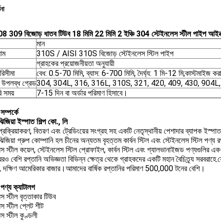
ণনা
 309 বিজোড় ধাতব টিউব 18 মিমি 22 মিমি 2 ইঞ্চি 304 স্টেইনলেস স্টীল পাইপ আইনক
মান
নাম
310S / AISI 310S বিজোড় স্টেইনলেস স্টিল পাইপ
গ্রাহকের প্রয়োজনীয়তা অনুযায়ী
িসীমা
বেধ: 0.5-70 মিমি, ব্যাস: 6-700 মিমি, দৈর্ঘ্য: 1 মি-12 মি;কাস্টমাইজ ক
য উপলব্ধ গ্রেড
304, 304L, 316, 316L, 310S, 321, 420, 409, 430, 904L, 
ি সময়
7-15 দিন বা অর্ডার পরিমাণ হিসাবে।
ম্পর্কে
 ঝিজিয়া ইস্পাত শিল্প কো., লি
 প্রক্রিয়াকরণ, বিতরণ এবং ট্রেডিংয়ের সংগ্রহ সহ একটি নেতৃস্থানীয় পেশাদার ব্যাপক ইস্প
 ঝিজিয়া গ্রুপ কোম্পানি হল চীনের অন্যতম বৃহত্তম কার্বন স্টিল এবং স্টেইনলেস স্টিল পণ্য
েস স্টীল কয়েল, স্টেইনলেস স্টিল প্রোফাইল, কার্বন স্টিল এবং গ্যালভানাইজড পণ্যগুলির 
ও বেশি রপ্তানি অভিজ্ঞতা বিভিন্ন ক্ষেত্র থেকে গ্রাহকদের একটি মহান বৈচিত্র্য সরবরাহে.যেমন মা
, দক্ষিণ আমেরিকার বাজার।আমাদের বার্ষিক রপ্তানির পরিমাণ 500,000 টনের বেশি।
পণ্য ক্যাটালগ
স স্টীল বৃত্তাকার টিউব
স স্টীল প্লেট শীট
স স্টীল কুণ্ডলী