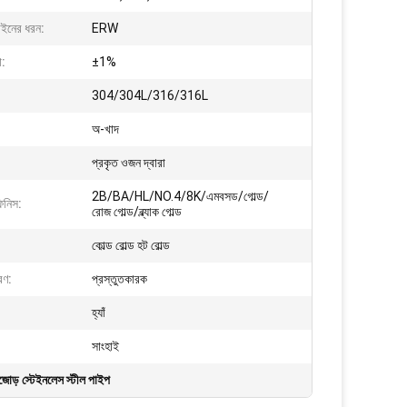
লাইনের ধরন:
ERW
া:
±1%
304/304L/316/316L
অ-খাদ
প্রকৃত ওজন দ্বারা
2B/BA/HL/NO.4/8K/এমবসড/গোল্ড/
িনিস:
রোজ গোল্ড/ব্ল্যাক গোল্ড
কোল্ড রোল্ড হট রোল্ড
রণ:
প্রস্তুতকারক
হ্যাঁ
সাংহাই
য বিজোড় স্টেইনলেস স্টীল পাইপ