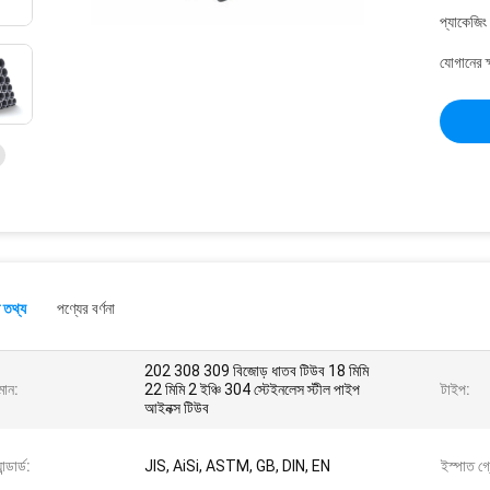
প্যাকেজিং
যোগানের ক
 তথ্য
পণ্যের বর্ণনা
202 308 309 বিজোড় ধাতব টিউব 18 মিমি
মান:
22 মিমি 2 ইঞ্চি 304 স্টেইনলেস স্টীল পাইপ
টাইপ:
আইনক্স টিউব
যান্ডার্ড:
JIS, AiSi, ASTM, GB, DIN, EN
ইস্পাত গ্