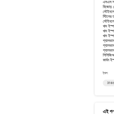
এসএস স্
বিজোড় 
স্টেইনলে
স্টিলের 
স্টেইনলে
খাদ ইস্
খাদ ইস্
খাদ ইস্প
গ্যালভা
গ্যালভা
গ্যালভা
পিপিজিআ
কার্বন ই
ট্যাগ:
316ti 
এই পণ্