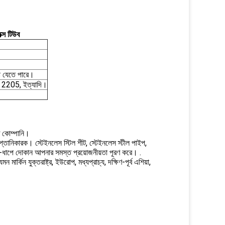
্স টিউব
রা যেতে পারে।
2205, ইত্যাদি।
াত কোম্পানি।
 রপ্তানিকারক। স্টেইনলেস স্টিল শীট, স্টেইনলেস স্টীল পাইপ,
এক-ধাপে দোকান আপনার সমস্ত প্রয়োজনীয়তা পূরণ করে। .
র্কিন যুক্তরাষ্ট্র, ইউরোপ, মধ্যপ্রাচ্য, দক্ষিণ-পূর্ব এশিয়া,