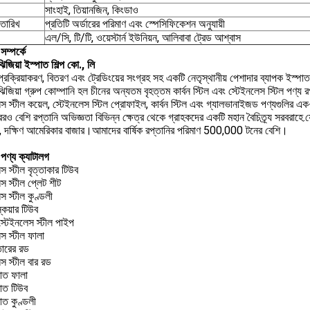
সাংহাই, তিয়ানজিন, কিংডাও
 তারিখ
প্রতিটি অর্ডারের পরিমাণ এবং স্পেসিফিকেশন অনুযায়ী
এল/সি, টি/টি, ওয়েস্টার্ন ইউনিয়ন, আলিবাবা ট্রেড আশ্বাস
ম্পর্কে
 ঝিজিয়া ইস্পাত শিল্প কো., লি
 প্রক্রিয়াকরণ, বিতরণ এবং ট্রেডিংয়ের সংগ্রহ সহ একটি নেতৃস্থানীয় পেশাদার ব্যাপক ইস্প
 ঝিজিয়া গ্রুপ কোম্পানি হল চীনের অন্যতম বৃহত্তম কার্বন স্টিল এবং স্টেইনলেস স্টিল পণ্য
েস স্টীল কয়েল, স্টেইনলেস স্টিল প্রোফাইল, কার্বন স্টিল এবং গ্যালভানাইজড পণ্যগুলির 
ও বেশি রপ্তানি অভিজ্ঞতা বিভিন্ন ক্ষেত্র থেকে গ্রাহকদের একটি মহান বৈচিত্র্য সরবরাহে.যেমন মা
, দক্ষিণ আমেরিকার বাজার।আমাদের বার্ষিক রপ্তানির পরিমাণ 500,000 টনের বেশি।
পণ্য ক্যাটালগ
স স্টীল বৃত্তাকার টিউব
স স্টীল প্লেট শীট
স স্টীল কুণ্ডলী
কয়ার টিউব
স্টেইনলেস স্টীল পাইপ
স স্টীল ফালা
তারের রড
স স্টীল বার রড
পাত ফালা
পাত টিউব
াত কুণ্ডলী