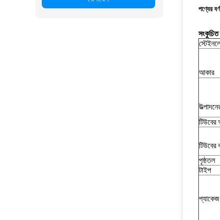
পণ্যের বর্
সংকুচিত
স্টেইনল
আকার
উত্পাদন
টিউবের
টিউবের ব
পৃষ্ঠতল
টাইপ
প্যাকেজ