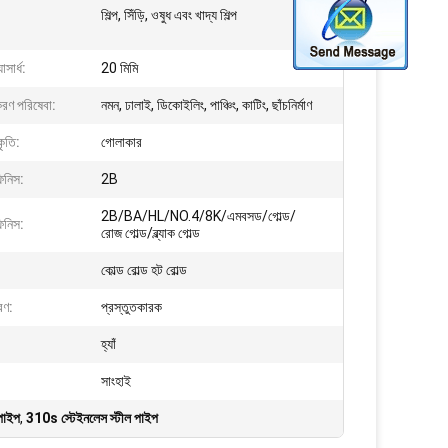
শিল্প, সিঁড়ি, ওষুধ এবং খাদ্য শিল্প
াসার্ধ:
20 মিমি
াকরণ পরিষেবা:
নমন, ঢালাই, ডিকোইলিং, পাঞ্চিং, কাটিং, ছাঁচনির্মাণ
ৃতি:
গোলাকার
িনিস:
2B
2B/BA/HL/NO.4/8K/এমবসড/গোল্ড/
িনিস:
রোজ গোল্ড/ব্ল্যাক গোল্ড
কোল্ড রোল্ড হট রোল্ড
রণ:
প্রস্তুতকারক
হ্যাঁ
সাংহাই
পাইপ
,
310s স্টেইনলেস স্টীল পাইপ