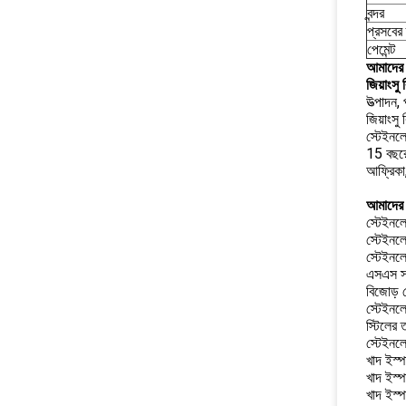
বন্দর
প্রসবের
পেমেন্ট
আমাদের স
জিয়াংসু
উত্পাদন,
জিয়াংসু
স্টেইনল
15 বছরের
আফ্রিকা
আমাদের 
স্টেইনলে
স্টেইনলে
স্টেইনলে
এসএস স্
বিজোড় 
স্টেইনলে
স্টিলের 
স্টেইনলে
খাদ ইস্
খাদ ইস্
খাদ ইস্প