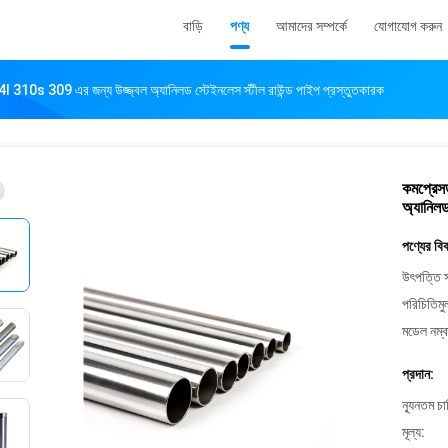
বাড়ি
পণ্য
আমাদের সম্পর্কে
যোগাযোগ করুন
310s 309 এর জন্য উজ্জ্বল অ্যানিলড স্টেইনলেস স্টীল রাউন্ড পাইপ প্রস্তুতকারক
কমপ্রেস
অ্যানিলড
পণ্যের বি
উৎপত্তি স
পরিচিতিমু
মডেল নম্ব
প্রদান:
ন্যূনতম চ
মূল্য: