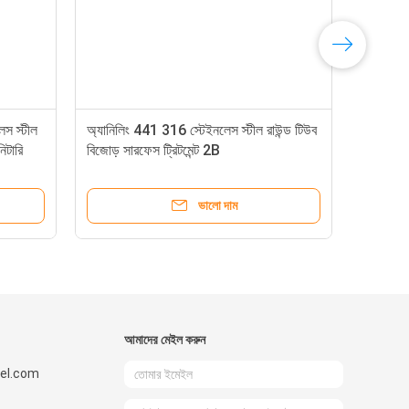
স স্টীল
অ্যানিলিং 441 316 স্টেইনলেস স্টীল রাউন্ড টিউব
িটারি
বিজোড় সারফেস ট্রিটমেন্ট 2B
ভালো দাম
আমাদের মেইল ​​করুন
el.com