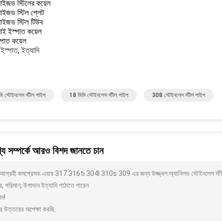
নাইজড স্টিলের কয়েল
নাইজড স্টিল প্লেট
নাইজড স্টিল টিউব
ই ইস্পাত কয়েল
স্পাত কয়েল
ইস্পাত, ইত্যাদি
ি স্টেইনলেস স্টীল পাইপ
18 মিমি স্টেইনলেস স্টীল পাইপ
308 স্টেইনলেস স্টীল পাইপ
য সম্পর্কে আরও বিশদ জানতে চান
আগ্রহী কমপ্রেসড এয়ার 317 316ti 304l 310s 309 এর জন্য উজ্জ্বল অ্যানিলড স্টেইনলেস স্টী
 পরিমাণ, উপাদান ইত্যাদি পাঠাতে পারেন
াদ!
র উত্তরের অপেক্ষা করছি.