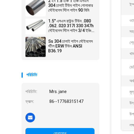
2 ইন 1.5 ইঞ্চি 1 ইঞ্চি এসএস
ইস্
304 ঢালাই টিউব পাইপ গোলাকার
স্টেইনলেস স্টিল পাইপ 90 মিমি
ওয়
1.5" এসএস রাউন্ড টিউব .080
.062 .020 317l 330 347h
স্টেইনলেস স্টিল পাইপ 3/4 ইঞ্চি
সহ
5/8" 5 ইঞ্চি
Ss 304 ঢালাই পাইপ স্টেইনলেস
শ্র
স্টীল ERW টিউব ANSI
B36.19
খাদ
ডেল
পরিচিতি
অর্
পরিচিতি:
Mrs. jane
মূল
ফ্যাক্স:
86--17768315147
উৎ
উপ
লক্
যোগাযোগ