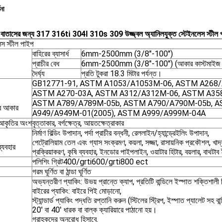
ণনা
 বাতাসের জন্য 317 316ti 304l 310s 309 উজ্জ্বল অ্যানিলযুক্ত স্টেইনলেস স্টীল 
েস স্টীল পাইপ
বাহিরের ব্যাসার্ধ
6mm-2500mm (3/8"-100")
প্রাচীর বেধ
6mm-2500mm (3/8"-100") (আকার কাস্টমাইজ ক
দৈর্ঘ্য
প্রতি টুকরা 18.3 মিটার পর্যন্ত।
GB12771-91, ASTM A1053/A1053M-06, ASTM A268
ASTM A270-03A, ASTM A312/A312M-06, ASTM A35
ASTM A789/A789M-05b, ASTM A790/A790M-05b, 
ের আকার
A949/A949M-01(2005), ASTM A999/A999M-04A
 আকৃতির অংশ
বৃত্তাকার, বর্গক্ষেত্র, আয়তক্ষেত্রাকার
নির্মাণ বিল্ডিং উপাদান, পর্দা প্রাচীর বন্ধনী, রেললাইন/হ্যান্ড্রেইলিং উপাদান,
পেট্রোলিয়াম তেল এবং গ্যাস সংক্রমণ, কয়লা, সজ্জা, রাসায়নিক প্রকৌশল, খাদ্
্যবহার
প্রক্রিয়াকরণ, কৃষি ব্যবহার, ইনডোর পাইপলাইন, ওয়াটার হিটার, বয়লার, বাথটাব 
পলিশিং গ্রিট400/grti600/grti800 ect
গরম ঘূর্ণিত বা ঠান্ডা ঘূর্ণিত
অভ্যন্তরীণ প্যাকিং: উভয় প্রান্তে ক্যাপ, প্রতিটি বান্ডিলে ইস্পাত শক্তিশালী ট
বাইরের প্যাকিং: বাইরে পিই মোড়ানো,
স্ট্যান্ডার্ড প্যাকিং পদ্ধতি রপ্তানি করুন (স্টিলের স্ট্রিপ, ইস্পাত প্যালেট সহ বান
20' বা 40' ধারক বা বাল্ক ক্যারিয়ারে পাঠানো হয়।
গ্রাহকদের অনুরোধ হিসাবে.