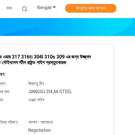
Bengali
খবর
উদ্ধৃতির জন্য আবেদন
ড এয়ার 317 316ti 304l 310s 309 এর জন্য উজ্জ্বল
 স্টেইনলেস স্টীল রাউন্ড পাইপ প্রস্তুতকারক
বরণ:
্থল:
জিয়াংসু, চীন
লক নাম:
JIANGSU ZHIJIA STEEL
ার:
ওয়েল্ড পাইপ
াহিদার পরিমাণ:
আলাপ - আলোচনা
Negotiation