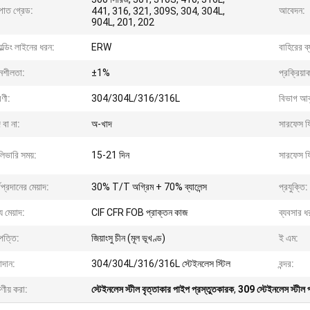
পাত গ্রেড:
আবেদন:
441, 316, 321, 309S, 304, 304L,
904L, 201, 202
েল্ডিং লাইনের ধরন:
ERW
বাহিরের ব্য
নশীলতা:
±1%
প্রক্রিয়
েণী:
304/304L/316/316L
বিভাগ আক
 বা না:
অ-খাদ
সারফেস ফ
িভারি সময়:
15-21 দিন
সারফেস ফ
থপ্রদানের মেয়াদ:
30% T/T অগ্রিম + 70% ব্যালেন্স
প্রযুক্তি:
্য মেয়াদ:
CIF CFR FOB প্রাক্তন কাজ
ব্যবসার ধ
পত্তি:
জিয়াংসু চীন (মূল ভূখণ্ড)
ই এম:
াদান:
304/304L/316/316L স্টেইনলেস স্টিল
বন্দর:
ষণীয় করা:
স্টেইনলেস স্টীল বৃত্তাকার পাইপ প্রস্তুতকারক
,
309 স্টেইনলেস স্টীল 