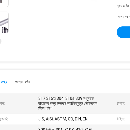
প্যাকেজিং
যোগানের ক
 তথ্য
পণ্যের বর্ণনা
317 316ti 304l 310s 309 সংকুচিত
মান:
বাতাসের জন্য উজ্জ্বল অ্যানিলযুক্ত স্টেইনলেস
চালান:
স্টিল পাইপ
যান্ডার্ড:
JIS, AiSi, ASTM, GB, DIN, EN
টাইপ:
300 সিরিজ, 301, 310S, 410, 316L,