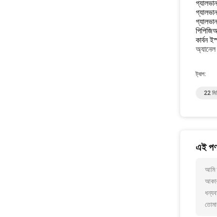
গ্যালভা
গ্যালভা
গ্যালভা
পিপিজিআ
কার্বন ই
অ্যানেল 
ট্যাগ:
22 মিম
এই পণ্
আমি 
আকার,
ধন্যব
তোমা