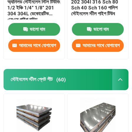
অ্যানিলড স্টেইনলেস স্টিল টিউবিং
202 304l 316 Sch 80
1/2 ইঞ্চি 1/4" 1/8" 201
Sch 40 Sch 160 পালিশ
304 304L ডেকোরেটিভ
স্টেইনলেস স্টীল পাইপ টিউব
খাদ ইস্পাত টিউব
এসএস পাইপ রাউন্ড
ভালো দাম
ভালো দাম
খাদ ইস্পাত কুণ্ডলী
আমাদের সাথে যোগাযোগ
আমাদের সাথে যোগাযোগ
গ্যালভানাইজড স্টিলের কয়েল
করুন
করুন
গ্যালভানাইজড স্টিল প্লেট
স্টেইনলেস স্টীল প্লেট শীট
(60)
গ্যালভানাইজড স্টিল টিউব
পিপিজিআই ইস্পাত কয়েল
কার্বন ইস্পাত কয়েল