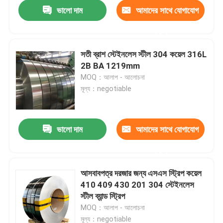
ভালো দাম
আমাদের সাথে যোগাযোগ
করুন
সতী ব্রাশ স্টেইনলেস স্টীল 304 কয়েল 316L
2B BA 1219mm
MOQ：আলাপ - আলোচনা
মূল্য：negotiable
ভালো দাম
আমাদের সাথে যোগাযোগ
করুন
বাড়ি
আসবাবপত্র দরজার জন্য এসএস স্ট্রিপ কয়েল
410 409 430 201 304 স্টেইনলেস
পণ্য
স্টীল ব্যান্ড স্ট্রিপ
MOQ：আলাপ - আলোচনা
আমাদের সম্পর্কে
মূল্য：negotiable