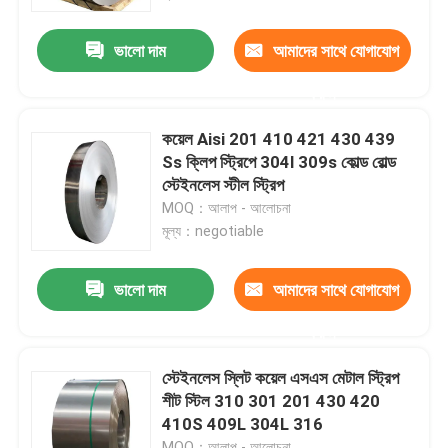
ভালো দাম
আমাদের সাথে যোগাযোগ
কারখানা ভ্রমণ
করুন
মান নিয়ন্ত্রণ
কয়েল Aisi 201 410 421 430 439
Ss ক্লিপ স্ট্রিপে 304l 309s কোল্ড রোল্ড
যোগাযোগ করুন
স্টেইনলেস স্টীল স্ট্রিপ
MOQ：আলাপ - আলোচনা
মূল্য：negotiable
খবর
ভালো দাম
আমাদের সাথে যোগাযোগ
উদ্ধৃতির জন্য আবেদন
করুন
স্টেইনলেস স্টীল বৃত্তাকার টিউব
স্টেইনলেস স্লিট কয়েল এসএস মেটাল স্ট্রিপ
শীট স্টিল 310 301 201 430 420
410S 409L 304L 316
স্টেইনলেস স্টীল প্লেট শীট
MOQ：আলাপ - আলোচনা