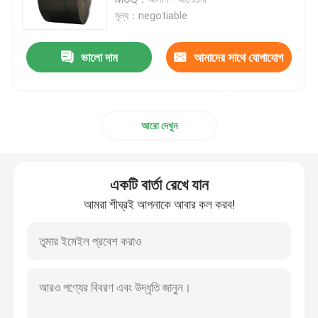
মূল্য：negotiable
স্টেইনলেস স্টীল কুণ্ডলী
ভালো দাম
আমাদের সাথে যোগাযোগ
এসএস স্কয়ার টিউব
করুন
আরো দেখুন
বিজোড় স্টেইনলেস স্টীল পাইপ
স্টেইনলেস স্টীল ফালা
একটি বার্তা রেখে যান
আমরা শীঘ্রই আপনাকে আবার কল করব!
ইস্পাত তারের রড
স্টেইনলেস স্টীল বার রড
খাদ ইস্পাত ফালা