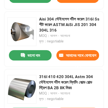
করুন
Aisi 304 স্টেইনলেস স্টীল কয়েল 316l Ss
শীট কয়েল ASTM AiSi JIS 201 304
304L 316
MOQ：আলাপ - আলোচনা
মূল্য：negotiable
ভালো দাম
আমাদের সাথে যোগাযোগ
করুন
316l 410 420 304L Astm 304
স্টেইনলেস স্টীল কয়েল স্লিটিং কোল্ড রোল্ড
স্ট্রিপ BA 2B 8K মিরর
MOQ：আলাপ - আলোচনা
মূল্য：negotiable