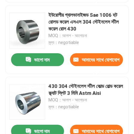
করুন
ইউরোপীয় গ্যালভানাইজড Sae 1006 হট
রোলড কয়েল এসএস 304 স্টেইনলেস স্টীল
কয়েল রোল 430
MOQ：আলাপ - আলোচনা
মূল্য：negotiable
ভালো দাম
আমাদের সাথে যোগাযোগ
করুন
430 304 স্টেইনলেস স্টীল কোল্ড রোল্ড কয়েল
ফ্ল্যাট স্লিট 3 মিমি Astm Aisi
MOQ：আলাপ - আলোচনা
মূল্য：negotiable
ভালো দাম
আমাদের সাথে যোগাযোগ