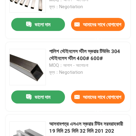
মূল্য：Negotiation
ইস্পাত তারের রড
ভালো দাম
আমাদের সাথে যোগাযোগ
স্টেইনলেস স্টীল বার রড
করুন
পালিশ স্টেইনলেস স্টীল স্কয়ার টিউবিং 304
খাদ ইস্পাত ফালা
স্টেইনলেস স্টীল 400# 600#
MOQ：আলাপ - আলোচনা
মূল্য：Negotiation
খাদ ইস্পাত টিউব
খাদ ইস্পাত কুণ্ডলী
ভালো দাম
আমাদের সাথে যোগাযোগ
করুন
গ্যালভানাইজড স্টিলের কয়েল
আসবাবপত্র এসএস স্কয়ার টিউব সরবরাহকারী
19 মিমি 25 মিমি 32 মিমি 201 202
গ্যালভানাইজড স্টিল প্লেট