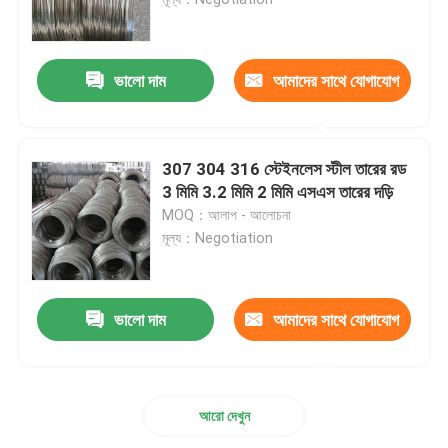
ইস্পাত তারের রড
ভালো দাম
আমাদের সাথে যোগাযোগ
স্টেইনলেস স্টীল বার রড
করুন
307 304 316 স্টেইনলেস স্টীল তারের রড
খাদ ইস্পাত ফালা
3 মিমি 3.2 মিমি 2 মিমি এসএস তারের দড়ি
MOQ：আলাপ - আলোচনা
মূল্য：Negotiation
খাদ ইস্পাত টিউব
খাদ ইস্পাত কুণ্ডলী
ভালো দাম
আমাদের সাথে যোগাযোগ
করুন
গ্যালভানাইজড স্টিলের কয়েল
আরো দেখুন
গ্যালভানাইজড স্টিল প্লেট