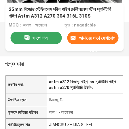
25mm বিজোড় স্টেইনলেস স্টীল পাইপ স্টেইনলেস স্টীল স্যানিটারি
পাইপ Astm A312 A270 304 316L 310S
MOQ：আলাপ - আলোচনা
মূল্য：negotiable
ভালো দাম
আমাদের সাথে যোগাযোগ
করুন
পণ্যের বর্ণনা
astm a312 বিজোড় পাইপ
,
ss স্যানিটারি পাইপ
,
লক্ষণীয় করা:
astm a270 স্যানিটারি টিউবিং
উৎপত্তি স্থল
জিয়াংসু, চীন
ন্যূনতম চাহিদার পরিমাণ
আলাপ - আলোচনা
পরিচিতিমুলক নাম
JIANGSU ZHIJIA STEEL