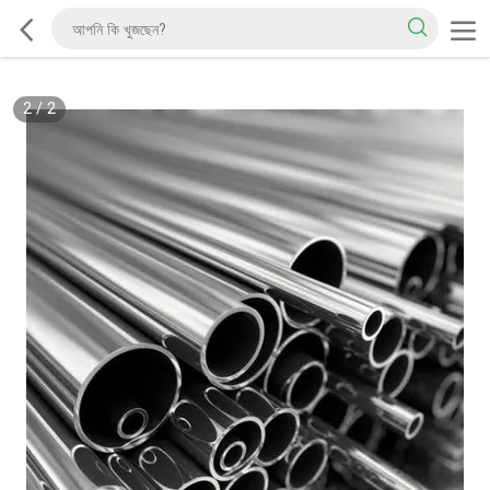
2
/
2