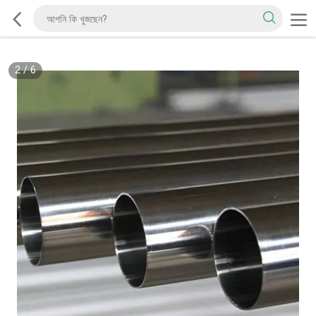
2
/
6