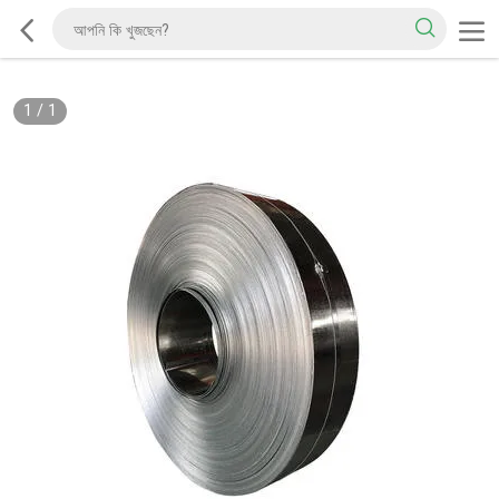
1
/
1