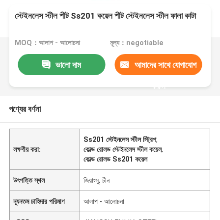
স্টেইনলেস স্টীল শীট Ss201 কয়েল শীট স্টেইনলেস স্টীল ফালা কাটা
MOQ：আলাপ - আলোচনা
মূল্য：negotiable
ভালো দাম
আমাদের সাথে যোগাযোগ
করুন
পণ্যের বর্ণনা
Ss201 স্টেইনলেস স্টীল স্ট্রিপ
,
লক্ষণীয় করা:
কোল্ড রোলড স্টেইনলেস স্টীল কয়েল
,
কোল্ড রোলড Ss201 কয়েল
উৎপত্তি স্থল
জিয়াংসু, চীন
ন্যূনতম চাহিদার পরিমাণ
আলাপ - আলোচনা