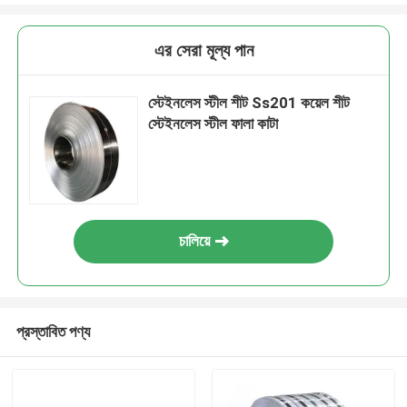
এর সেরা মূল্য পান
স্টেইনলেস স্টীল শীট Ss201 কয়েল শীট
স্টেইনলেস স্টীল ফালা কাটা
চালিয়ে
প্রস্তাবিত পণ্য