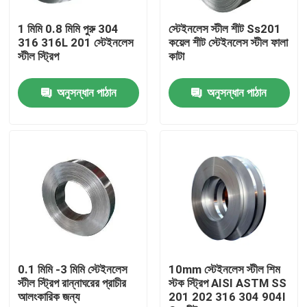
1 মিমি 0.8 মিমি পুরু 304
স্টেইনলেস স্টীল শীট Ss201
কারখানা ভ্রমণ
316 316L 201 স্টেইনলেস
কয়েল শীট স্টেইনলেস স্টীল ফালা
স্টীল স্ট্রিপ
কাটা
মান নিয়ন্ত্রণ
অনুসন্ধান পাঠান
অনুসন্ধান পাঠান
যোগাযোগ করুন
খবর
উদ্ধৃতির জন্য আবেদন
স্টেইনলেস স্টীল বৃত্তাকার টিউব
0.1 মিমি -3 মিমি স্টেইনলেস
10mm স্টেইনলেস স্টীল শিম
স্টীল স্ট্রিপ রান্নাঘরের প্রাচীর
স্টক স্ট্রিপ AISI ASTM SS
আলংকারিক জন্য
201 202 316 304 904l
স্টেইনলেস স্টীল প্লেট শীট