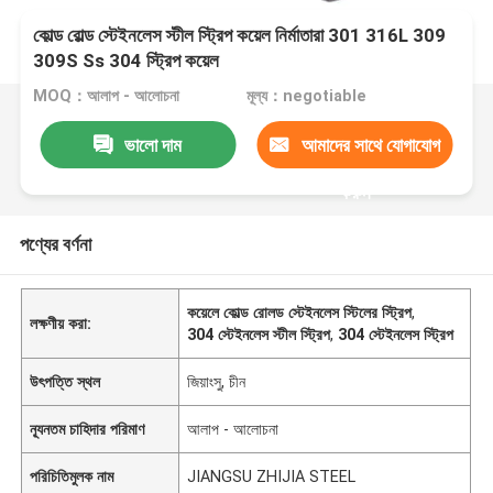
কোল্ড রোল্ড স্টেইনলেস স্টীল স্ট্রিপ কয়েল নির্মাতারা 301 316L 309
309S Ss 304 স্ট্রিপ কয়েল
MOQ：আলাপ - আলোচনা
মূল্য：negotiable
ভালো দাম
আমাদের সাথে যোগাযোগ
করুন
পণ্যের বর্ণনা
কয়েলে কোল্ড রোলড স্টেইনলেস স্টিলের স্ট্রিপ
,
লক্ষণীয় করা:
304 স্টেইনলেস স্টীল স্ট্রিপ
,
304 স্টেইনলেস স্ট্রিপ
উৎপত্তি স্থল
জিয়াংসু, চীন
ন্যূনতম চাহিদার পরিমাণ
আলাপ - আলোচনা
পরিচিতিমুলক নাম
JIANGSU ZHIJIA STEEL