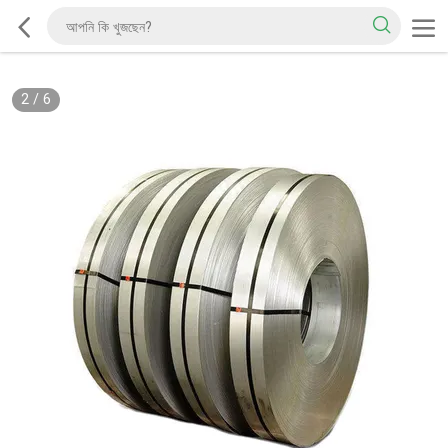
2
/
6