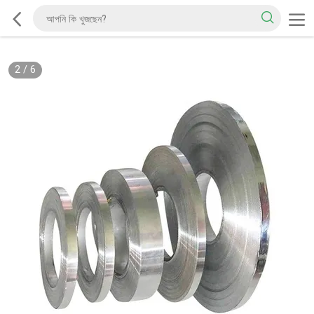
2
/
6