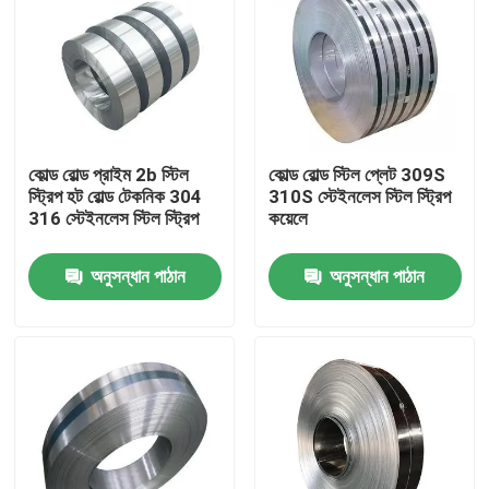
কোল্ড রোল্ড প্রাইম 2b স্টিল
কোল্ড রোল্ড স্টিল প্লেট 309S
স্ট্রিপ হট রোল্ড টেকনিক 304
310S স্টেইনলেস স্টিল স্ট্রিপ
316 স্টেইনলেস স্টিল স্ট্রিপ
কয়েলে
অনুসন্ধান পাঠান
অনুসন্ধান পাঠান
বাড়ি
পণ্য
আমাদের সম্পর্কে