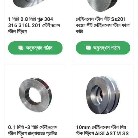
কারখানা ভ্রমণ
1 মিমি 0.8 মিমি পুরু 304
স্টেইনলেস স্টীল শীট Ss201
316 316L 201 স্টেইনলেস
কয়েল শীট স্টেইনলেস স্টীল ফালা
স্টীল স্ট্রিপ
কাটা
মান নিয়ন্ত্রণ
অনুসন্ধান পাঠান
অনুসন্ধান পাঠান
যোগাযোগ করুন
খবর
উদ্ধৃতির জন্য আবেদন
স্টেইনলেস স্টীল বৃত্তাকার টিউব
0.1 মিমি -3 মিমি স্টেইনলেস
10mm স্টেইনলেস স্টীল শিম
স্টীল স্ট্রিপ রান্নাঘরের প্রাচীর
স্টক স্ট্রিপ AISI ASTM SS
স্টেইনলেস স্টীল প্লেট শীট