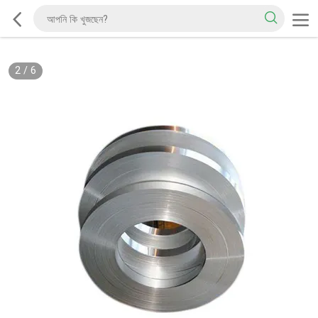
2
/
6