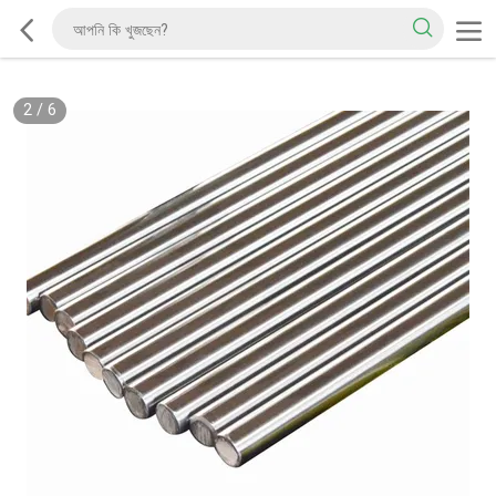
2
/
6