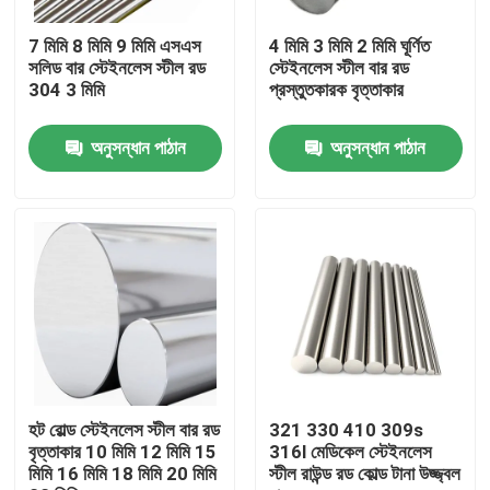
7 মিমি 8 মিমি 9 মিমি এসএস
4 মিমি 3 মিমি 2 মিমি ঘূর্ণিত
কারখানা ভ্রমণ
সলিড বার স্টেইনলেস স্টীল রড
স্টেইনলেস স্টীল বার রড
304 3 মিমি
প্রস্তুতকারক বৃত্তাকার
মান নিয়ন্ত্রণ
অনুসন্ধান পাঠান
অনুসন্ধান পাঠান
যোগাযোগ করুন
খবর
উদ্ধৃতির জন্য আবেদন
স্টেইনলেস স্টীল বৃত্তাকার টিউব
হট রোল্ড স্টেইনলেস স্টীল বার রড
321 330 410 309s
বৃত্তাকার 10 মিমি 12 মিমি 15
316l মেডিকেল স্টেইনলেস
মিমি 16 মিমি 18 মিমি 20 মিমি
স্টীল রাউন্ড রড কোল্ড টানা উজ্জ্বল
স্টেইনলেস স্টীল প্লেট শীট