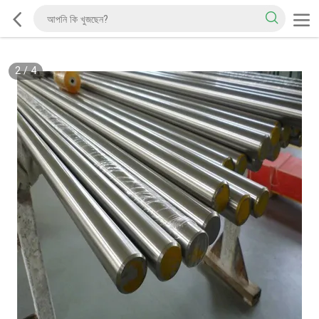
2
/
4