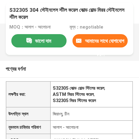
S32305 304 স্টেইনলেস স্টীল কয়েল কোল্ড রোল্ড মিরর স্টেইনলেস
স্টীল কয়েল
MOQ：আলাপ - আলোচনা
মূল্য：negotiable
ভালো দাম
আমাদের সাথে যোগাযোগ
করুন
পণ্যের বর্ণনা
S32305 কোল্ড রোল্ড স্টিলের কয়েল
,
লক্ষণীয় করা:
ASTM মিরর স্টিলের কয়েল
,
S32305 মিরর স্টিলের কয়েল
উৎপত্তি স্থল
জিয়াংসু, চীন
ন্যূনতম চাহিদার পরিমাণ
আলাপ - আলোচনা