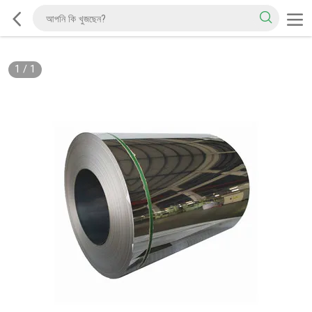
1
/
1