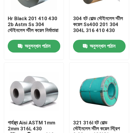
কারখানা ভ্রমণ
Hr Black 201 410 430
304 হট রোল্ড স্টেইনলেস স্টীল
2b Astm Ss 304
কয়েল Ss400 201 304
স্টেইনলেস স্টীল কয়েল নির্মাতারা
304L 316 410 430
মান নিয়ন্ত্রণ
অনুসন্ধান পাঠান
অনুসন্ধান পাঠান
যোগাযোগ করুন
খবর
উদ্ধৃতির জন্য আবেদন
স্টেইনলেস স্টীল বৃত্তাকার টিউব
গার্হস্থ্য Aisi ASTM 1mm
321 316l হট রোল্ড
2mm 316L 430
স্টেইনলেস স্টীল কয়েল স্ট্রিপ
স্টেইনলেস স্টীল প্লেট শীট