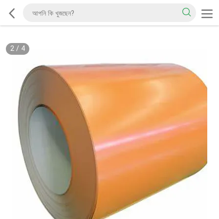
2
/
4