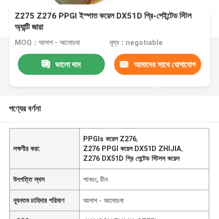
Z275 Z276 PPGI ইস্পাত কয়েল DX51D প্রি-পেইন্টেড স্টিল
অ্যান্টি জারা
MOQ：আলাপ - আলোচনা
মূল্য：negotiable
ভালো দাম
আমাদের সাথে যোগাযোগ
করুন
পণ্যের বর্ণনা
PPGIs কয়েল Z276
,
লক্ষণীয় করা:
Z276 PPGI কয়েল DX51D ZHIJIA
,
Z276 DX51D প্রি পেন্টেড স্টিলস কয়েল
উৎপত্তি স্থল
শানডং, চীন
ন্যূনতম চাহিদার পরিমাণ
আলাপ - আলোচনা