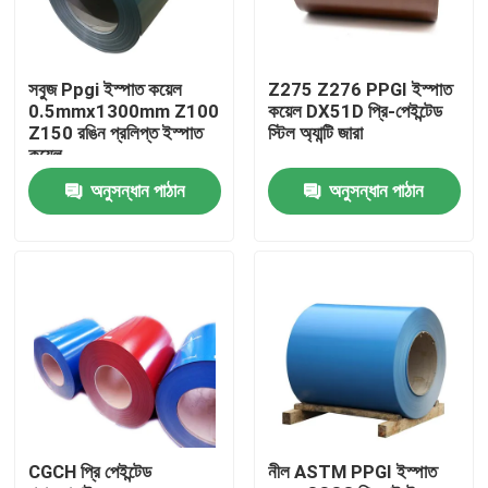
কারখানা ভ্রমণ
সবুজ Ppgi ইস্পাত কয়েল
Z275 Z276 PPGI ইস্পাত
0.5mmx1300mm Z100
কয়েল DX51D প্রি-পেইন্টেড
মান নিয়ন্ত্রণ
Z150 রঙিন প্রলিপ্ত ইস্পাত
স্টিল অ্যান্টি জারা
কয়েল
অনুসন্ধান পাঠান
অনুসন্ধান পাঠান
যোগাযোগ করুন
খবর
উদ্ধৃতির জন্য আবেদন
স্টেইনলেস স্টীল বৃত্তাকার টিউব
CGCH প্রি পেইন্টেড
নীল ASTM PPGI ইস্পাত
স্টেইনলেস স্টীল প্লেট শীট