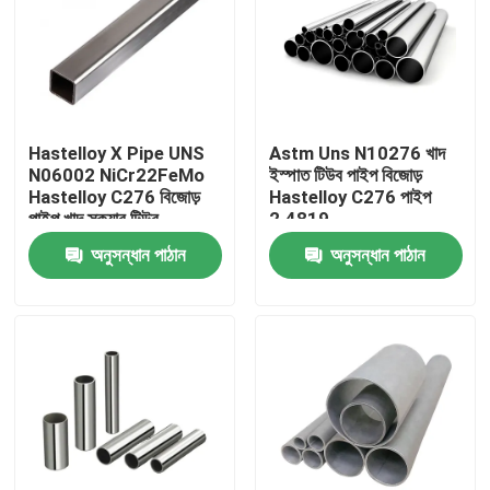
Hastelloy X Pipe UNS
Astm Uns N10276 খাদ
N06002 NiCr22FeMo
ইস্পাত টিউব পাইপ বিজোড়
Hastelloy C276 বিজোড়
Hastelloy C276 পাইপ
পাইপ খাদ স্কয়ার টিউব
2.4819
অনুসন্ধান পাঠান
অনুসন্ধান পাঠান
বাড়ি
পণ্য
আমাদের সম্পর্কে