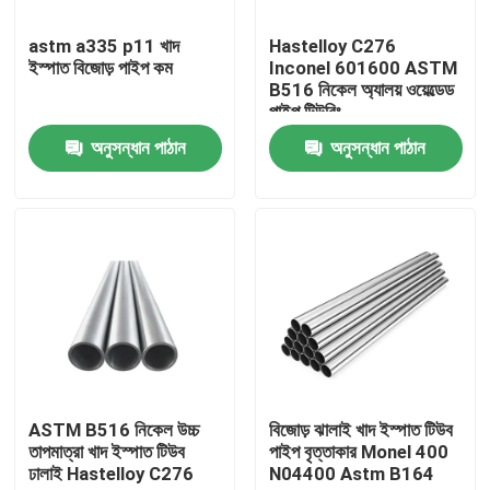
astm a335 p11 খাদ
Hastelloy C276
কারখানা ভ্রমণ
ইস্পাত বিজোড় পাইপ কম
Inconel 601600 ASTM
B516 নিকেল অ্যালয় ওয়েল্ডেড
পাইপ টিউবিং
মান নিয়ন্ত্রণ
অনুসন্ধান পাঠান
অনুসন্ধান পাঠান
যোগাযোগ করুন
খবর
উদ্ধৃতির জন্য আবেদন
স্টেইনলেস স্টীল বৃত্তাকার টিউব
ASTM B516 নিকেল উচ্চ
বিজোড় ঝালাই খাদ ইস্পাত টিউব
তাপমাত্রা খাদ ইস্পাত টিউব
পাইপ বৃত্তাকার Monel 400
ঢালাই Hastelloy C276
N04400 Astm B164
স্টেইনলেস স্টীল প্লেট শীট