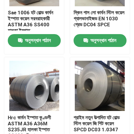
Sae 1006 হট রোল্ড কার্বন
স্কিন পাস লো কার্বন স্টিল কয়েল
পণ্য
ইস্পাত কয়েল সরবরাহকারী
গ্যালভানাইজড EN 1030
ASTM A36 SS400
গ্রেড DC04 SPCE
হালকা ইস্পাত
স্টেইনলেস স্টীল বৃত্তাকার টিউব
অনুসন্ধান পাঠান
অনুসন্ধান পাঠান
স্টেইনলেস স্টীল প্লেট শীট
স্টেইনলেস স্টীল কুণ্ডলী
এসএস স্কয়ার টিউব
বিজোড় স্টেইনলেস স্টীল পাইপ
Hrc কার্বন ইস্পাত কুণ্ডলী
প্রাইম নতুন উত্পাদিত হট রোল্ড
ASTM A36 A36M
স্টিল কয়েল জি শিট কয়েল
S235JR হালকা ইস্পাত
SPCD DC03 1.0347
স্টেইনলেস স্টীল ফালা