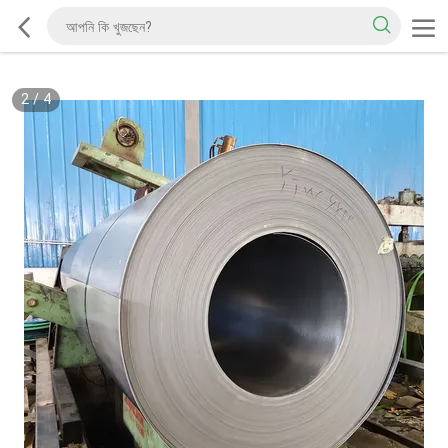
2
/
4