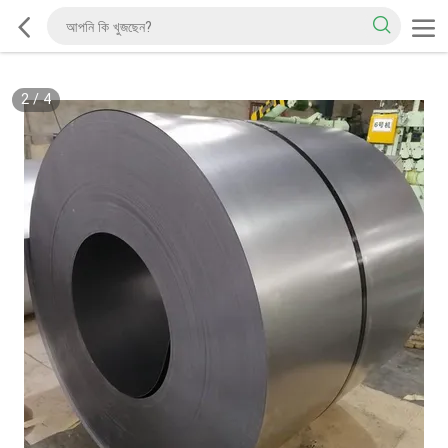
2
/
4