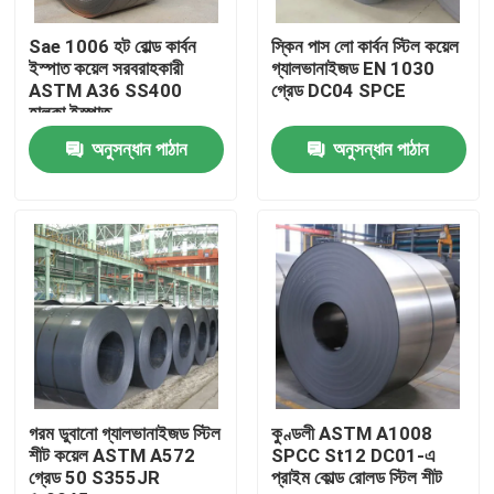
Sae 1006 হট রোল্ড কার্বন
স্কিন পাস লো কার্বন স্টিল কয়েল
কারখানা ভ্রমণ
ইস্পাত কয়েল সরবরাহকারী
গ্যালভানাইজড EN 1030
ASTM A36 SS400
গ্রেড DC04 SPCE
হালকা ইস্পাত
মান নিয়ন্ত্রণ
অনুসন্ধান পাঠান
অনুসন্ধান পাঠান
যোগাযোগ করুন
খবর
উদ্ধৃতির জন্য আবেদন
স্টেইনলেস স্টীল বৃত্তাকার টিউব
গরম ডুবানো গ্যালভানাইজড স্টিল
কুণ্ডলী ASTM A1008
শীট কয়েল ASTM A572
SPCC St12 DC01-এ
গ্রেড 50 S355JR
প্রাইম কোল্ড রোলড স্টিল শীট
স্টেইনলেস স্টীল প্লেট শীট