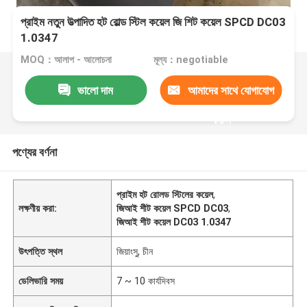
প্রাইম নতুন উত্পাদিত হট রোল্ড স্টিল কয়েল জি শিট কয়েল SPCD DC03
1.0347
MOQ：আলাপ - আলোচনা
মূল্য：negotiable
ভালো দাম
আমাদের সাথে যোগাযোগ
করুন
পণ্যের বর্ণনা
প্রাইম হট রোলড স্টিলের কয়েল
,
লক্ষণীয় করা:
জিআই শীট কয়েল SPCD DC03
,
জিআই শীট কয়েল DC03 1.0347
উৎপত্তি স্থল
জিয়াংসু, চীন
ডেলিভারি সময়
7 ~ 10 কার্যদিবস