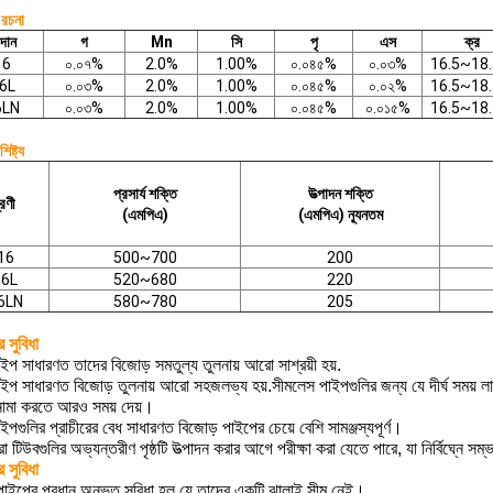
 রচনা
দান
গ
Mn
সি
পৃ
এস
ক্র
16
০.০৭%
2.0%
1.00%
০.০৪৫%
০.০৩%
16.5~18
6L
০.০৩%
2.0%
1.00%
০.০৪৫%
০.০২%
16.5~18
6LN
০.০৩%
2.0%
1.00%
০.০৪৫%
০.০১৫%
16.5~18
শিষ্ট্য
প্রসার্য শক্তি
উত্পাদন শক্তি
রেণী
(এমপিএ)
(এমপিএ) ন্যূনতম
16
500~700
200
16L
520~680
220
6LN
580~780
205
 সুবিধা
ইপ সাধারণত তাদের বিজোড় সমতুল্য তুলনায় আরো সাশ্রয়ী হয়.
াইপ সাধারণত বিজোড় তুলনায় আরো সহজলভ্য হয়.সীমলেস পাইপগুলির জন্য যে দীর্ঘ সময় 
নামা করতে আরও সময় দেয়।
ইপগুলির প্রাচীরের বেধ সাধারণত বিজোড় পাইপের চেয়ে বেশি সামঞ্জস্যপূর্ণ।
া টিউবগুলির অভ্যন্তরীণ পৃষ্ঠটি উত্পাদন করার আগে পরীক্ষা করা যেতে পারে, যা নির্বিঘ্নে সম
 সুবিধা
পাইপের প্রধান অনুভূত সুবিধা হল যে তাদের একটি ঝালাই সীম নেই।