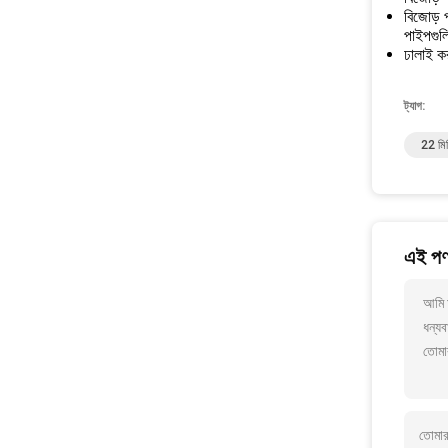
বিজোড় প
পাইপগুলি
ঢালাই ক
ট্যাগ:
22 মিম
এই পণ্
আমি 
ধন্যব
তোমা