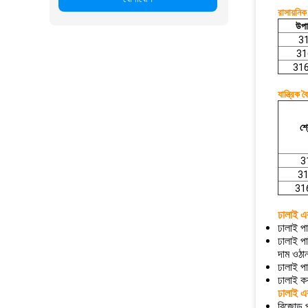
রাসায়নিক
উপা
3
31
31
যান্ত্রিক বৈ
শ্
3
3
31
ঢালাই এর
ঢালাই পা
ঢালাই প
দাম ওঠা
ঢালাই পা
ঢালাই কর
ঢালাই এর
বিজোড় 