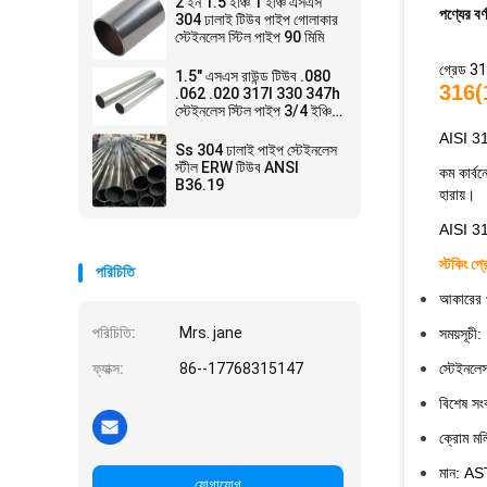
2 ইন 1.5 ইঞ্চি 1 ইঞ্চি এসএস
পণ্যের বর্
304 ঢালাই টিউব পাইপ গোলাকার
স্টেইনলেস স্টিল পাইপ 90 মিমি
গ্রেড 31
1.5" এসএস রাউন্ড টিউব .080
316(
.062 .020 317l 330 347h
স্টেইনলেস স্টিল পাইপ 3/4 ইঞ্চি
5/8" 5 ইঞ্চি
AISI 316
Ss 304 ঢালাই পাইপ স্টেইনলেস
স্টীল ERW টিউব ANSI
কম কার্ব
B36.19
হারায়।
AISI 316
স্টকিং প্
পরিচিতি
আকারের প
পরিচিতি:
Mrs. jane
সময়সূচী
ফ্যাক্স:
86--17768315147
স্টেইনল
বিশেষ স
ক্রোম ম
মান: A
যোগাযোগ