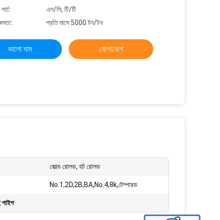
শর্ত:
এল/সি, টি/টি
্ষমতা:
প্রতি মাসে 5000 টন/টন
ভালো দাম
যোগাযোগ
কোল্ড রোলড, হট রোলড
No.1,2D,2B,BA,No.4,8k,টেম্পারড
ই পাইপ