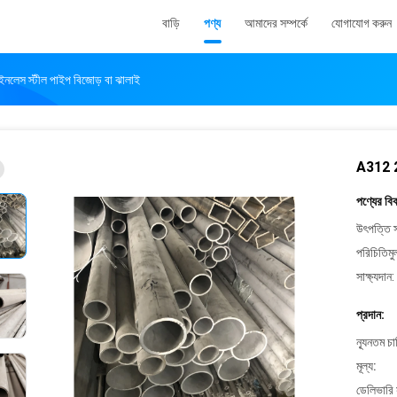
বাড়ি
পণ্য
আমাদের সম্পর্কে
যোগাযোগ করুন
নলেস স্টীল পাইপ বিজোড় বা ঝালাই
A312 2"
পণ্যের বি
উৎপত্তি স
পরিচিতিমু
সাক্ষ্যদান:
প্রদান:
ন্যূনতম চ
মূল্য:
ডেলিভারি 