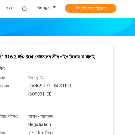
Bengali
খবর
উদ্ধৃতির জন্য আবেদন
 316 2 ইঞ্চি 304 স্টেইনলেস স্টীল পাইপ বিজোড় বা ঝালাই
বরণ:
্থল:
জিয়াংসু, চীন
লক নাম:
JIANGSU ZHIJIA STEEL
ISO9001, CE
াহিদার পরিমাণ:
আলাপ - আলোচনা
Negotiation
সময়:
7 ~ 10 কার্যদিবস