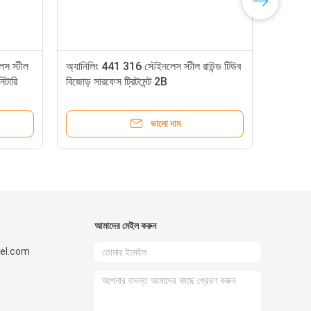
স স্টীল
অ্যানিলিং 441 316 স্টেইনলেস স্টীল রাউন্ড টিউব
িটারি
বিজোড় সারফেস ট্রিটমেন্ট 2B
ভালো দাম
আমাদের মেইল ​​করুন
el.com