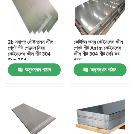
2b সমাপ্ত স্টেইনলেস স্টীল
কেটিভির জন্য স্টেইনলেস স্টীল
প্লেট শীট গোল্ডেন মিরর
প্লেট শীট Astm স্টেইনলেস
স্টেইনলেস স্টীল শীট 304
স্টীল শীট 304 শীট তৈরি করা
Sus 304
গয়না
অনুসন্ধান পাঠান
অনুসন্ধান পাঠান
বাড়ি
আমাদের সম্পর্কে
পরিচিতি