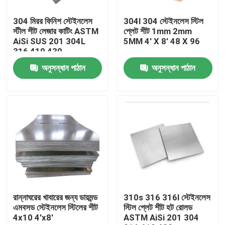
304 মিরর ফিনিশ স্টেইনলেস
304l 304 স্টেইনলেস স্টিল
পণ্য
স্টীল শীট লেজার কাটিং ASTM
প্লেট শীট 1mm 2mm
AiSi SUS 201 304L
5MM 4' X 8' 48 X 96
316 410 430
স্টেইনলেস স্টীল বৃত্তাকার টিউব
অনুসন্ধান পাঠান
অনুসন্ধান পাঠান
স্টেইনলেস স্টীল প্লেট শীট
স্টেইনলেস স্টীল কুণ্ডলী
এসএস স্কয়ার টিউব
বিজোড় স্টেইনলেস স্টীল পাইপ
রান্নাঘরের খাবারের জন্য ডায়মন্ড
310s 316 316l স্টেইনলেস
এমবসড স্টেইনলেস স্টিলের শীট
স্টিল প্লেট শীট হট রোলড
4x10 4'x8'
ASTM AiSi 201 304
স্টেইনলেস স্টীল ফালা