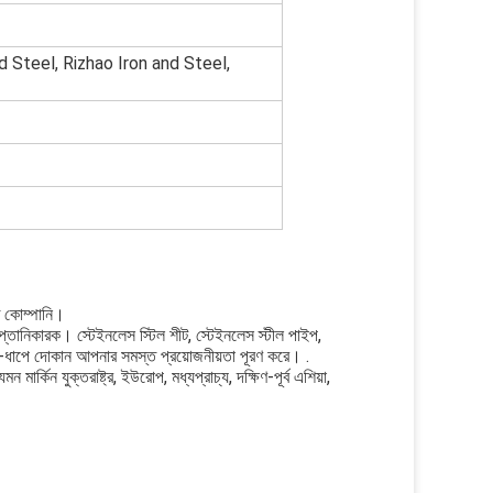
 Steel, Rizhao Iron and Steel,
াত কোম্পানি।
 রপ্তানিকারক। স্টেইনলেস স্টিল শীট, স্টেইনলেস স্টীল পাইপ,
এক-ধাপে দোকান আপনার সমস্ত প্রয়োজনীয়তা পূরণ করে। .
র্কিন যুক্তরাষ্ট্র, ইউরোপ, মধ্যপ্রাচ্য, দক্ষিণ-পূর্ব এশিয়া,