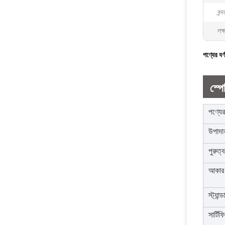
বন্দ
লক্
পণ্যের বর্
স্প
পণ্যের
উপাদা
পুরুত্ব
আকার
স্ট্যান্ড
সার্টি