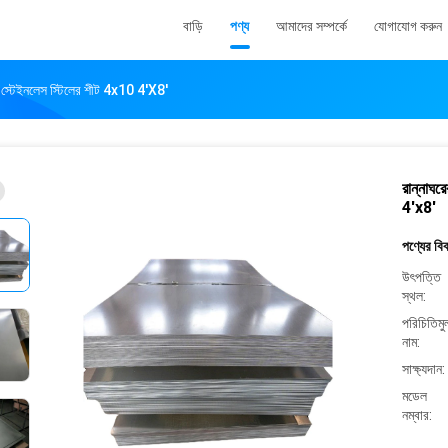
বাড়ি
পণ্য
আমাদের সম্পর্কে
যোগাযোগ করুন
সড স্টেইনলেস স্টিলের শীট 4x10 4'x8'
রান্নাঘর
4'x8'
পণ্যের বি
উৎপত্তি
স্থল:
পরিচিতিম
নাম:
সাক্ষ্যদান:
মডেল
নম্বার: