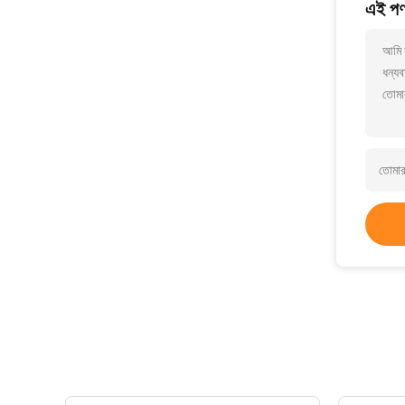
এই পণ্
আমি 
ধন্যব
তোমা