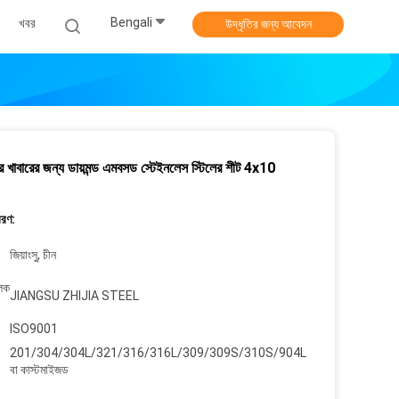
Bengali
খবর
উদ্ধৃতির জন্য আবেদন
ের খাবারের জন্য ডায়মন্ড এমবসড স্টেইনলেস স্টিলের শীট 4x10
বরণ:
জিয়াংসু, চীন
ুলক
JIANGSU ZHIJIA STEEL
ISO9001
201/304/304L/321/316/316L/309/309S/310S/904Lect,
বা কাস্টমাইজড