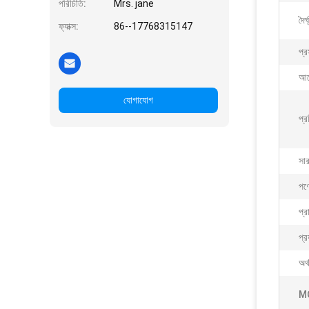
পরিচিতি:
Mrs. jane
দৈর্
ফ্যাক্স:
86--17768315147
প্র
আব
যোগাযোগ
প্র
সা
পণ্
প্র
প্র
অর্
M