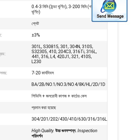
0.4-3 মিমি (ঠান্ডা ঘূর্ণিত), 3-200 মিমি (গরম
ঘূর্ণিত)
প্লেট
া:
±3%
301L, S30815, 301, 304N, 310S,
S32305, 410, 204C3, 316Ti, 316L,
রেড:
441, 316, L4, 420J1, 321, 410S,
L230
সময়:
7-20 কার্যদিবস
BA/2B/NO.1/NO.3/NO.4/8K/HL/2D/1D
পিভিসি + জলরোধী কাগজ + কাঠের কেস
প্রদান করা হয়েছে
304/201/202/430/410/630/316/316L/304
High Quality.
উচ্চ গুনসম্পন্ন.
Inspection
পরিদর্শন