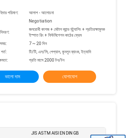
াহিদার পরিমাণ:
আলাপ - আলোচনা
Negotiation
জলরোধী কাগজ + মেটাল ব্যান্ড স্ট্র্যাপিং + প্রতিরক্ষামূলক
 বিবরণ:
ইস্পাত রিং + ফিউমিগেশন কাঠের ফ্রেম
সময়:
7 ~ 20 দিন
শর্ত:
টি/টি, এল/সি, পেপ্যাল, কুনলুন ব্যাংক, ইত্যাদি
্ষমতা:
প্রতি মাসে 2000 টন/টন
ভালো দাম
যোগাযোগ
JIS ASTM AISI EN DIN GB