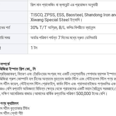
শিল্প মান প্যাকেজিং বা ক্লায়েন্ট এর প্রয়োজন অনুযায়ী
TISCO, ZPSS, ESS, Baosteel, Shandong Iron and
Xiwang Special Steel ইত্যাদি।
ধের শর্ত
30% T/T অগ্রিম, B/L কপির বিপরীতে ব্যালেন্স
ারি সময়
অর্ডার পরিমাণ পর্যন্ত 7 দিনের মধ্যে দ্রুত ডেলিভারি
Q
1 টন
ম্পর্কে
 ঝিজিয়া ইস্পাত শিল্প কো., লি
 প্রক্রিয়াকরণ, বিতরণ এবং ট্রেডিংয়ের সংগ্রহ সহ একটি নেতৃস্থানীয় পেশাদার ব্যাপক ইস্প
 ঝিজিয়া গ্রুপ কোম্পানি হল চীনের অন্যতম বৃহত্তম কার্বন স্টিল এবং স্টেইনলেস স্টিল পণ্য
েস স্টীল কয়েল, স্টেইনলেস স্টিল প্রোফাইল, কার্বন স্টিল এবং গ্যালভানাইজড পণ্যগুলির 
ও বেশি রপ্তানি অভিজ্ঞতা বিভিন্ন ক্ষেত্র থেকে গ্রাহকদের একটি মহান বৈচিত্র্য সরবরাহে.যেমন মা
, দক্ষিণ আমেরিকার বাজার।আমাদের বার্ষিক রপ্তানির পরিমাণ 500,000 টনের বেশি।
পণ্য ক্যাটালগ
স স্টীল বৃত্তাকার টিউব
স স্টীল প্লেট শীট