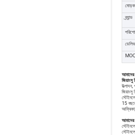
মোড়ক
ব্র্যান্ড
পরিশো
ডেলিভ
MO
আমাদের স
জিয়াংসু
উত্পাদন,
জিয়াংসু
স্টেইনল
15 বছরের
আফ্রিকা
আমাদের 
স্টেইনলে
স্টেইনলে