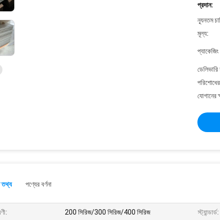
প্রদান:
ন্যূনতম চ
মূল্য:
প্যাকেজিং
ডেলিভারি 
পরিশোধের 
যোগানের ক
 তথ্য
পণ্যের বর্ণনা
েণী:
200 সিরিজ/300 সিরিজ/400 সিরিজ
স্ট্যান্ডার্ড: