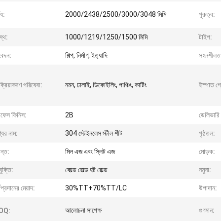
ঘ্য:
2000/2438/2500/3000/3048 মিমি
পুরুত্ব:
স্থ:
1000/1219/1250/1500 মিমি
টাইপ:
েদন:
শিল্প, নির্মাণ, ইত্যাদি
সহনশীলত
ক্রিয়াকরণ পরিষেবা:
নমন, ঢালাই, ডিকোইলিং, পাঞ্চিং, কাটিং
ইস্পাত গ্
রফেস ফিনিস:
2B
ডেলিভারি 
যের নাম:
304 স্টেইনলেস স্টীল শীট
পৃষ্ঠতল:
ান্ত:
মিল এজ এবং স্লিট এজ
মোড়ক:
যুক্তি:
কোল্ড রোল্ড হট রোল্ড
নমুনা:
থপ্রদানের মেয়াদ:
30%TT+70%TT/LC
উপাদান:
আলোচনা সাপেক্ষ
গুণমান:
OQ: