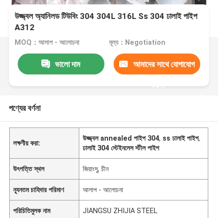
উজ্জ্বল অ্যানিলড টিউবিং 304 304L 316L Ss 304 ঢালাই পাইপ
A312
MOQ：আলাপ - আলোচনা
মূল্য：Negotiation
ভালো দাম
আমাদের সাথে যোগাযোগ
করুন
পণ্যের বর্ণনা
উজ্জ্বল annealed পাইপ 304
,
ss ঢালাই পাইপ
,
লক্ষণীয় করা:
ঢালাই 304 স্টেইনলেস স্টীল পাইপ
উৎপত্তি স্থল
জিয়াংসু, চীন
ন্যূনতম চাহিদার পরিমাণ
আলাপ - আলোচনা
পরিচিতিমুলক নাম
JIANGSU ZHIJIA STEEL