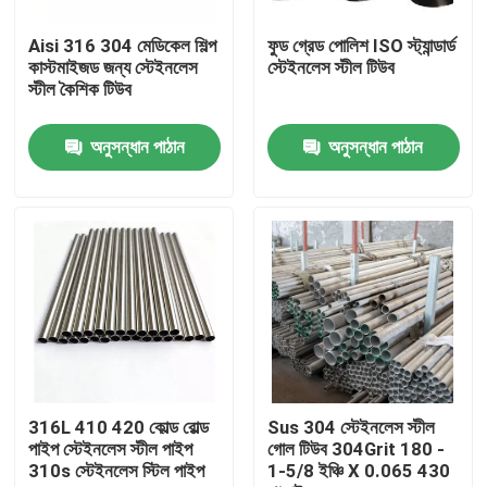
Aisi 316 304 মেডিকেল শিল্প
ফুড গ্রেড পোলিশ ISO স্ট্যান্ডার্ড
পণ্য
কাস্টমাইজড জন্য স্টেইনলেস
স্টেইনলেস স্টীল টিউব
স্টীল কৈশিক টিউব
স্টেইনলেস স্টীল বৃত্তাকার টিউব
অনুসন্ধান পাঠান
অনুসন্ধান পাঠান
স্টেইনলেস স্টীল প্লেট শীট
স্টেইনলেস স্টীল কুণ্ডলী
এসএস স্কয়ার টিউব
বিজোড় স্টেইনলেস স্টীল পাইপ
316L 410 420 কোল্ড রোল্ড
Sus 304 স্টেইনলেস স্টীল
পাইপ স্টেইনলেস স্টীল পাইপ
গোল টিউব 304Grit 180 -
310s স্টেইনলেস স্টিল পাইপ
1-5/8 ইঞ্চি X 0.065 430
স্টেইনলেস স্টীল ফালা