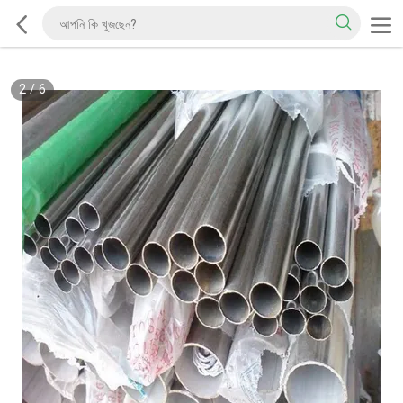
2
/
6