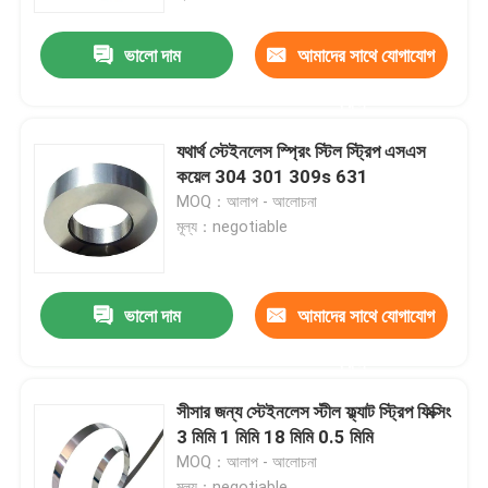
ভালো দাম
আমাদের সাথে যোগাযোগ
কারখানা ভ্রমণ
করুন
মান নিয়ন্ত্রণ
যথার্থ স্টেইনলেস স্প্রিং স্টিল স্ট্রিপ এসএস
কয়েল 304 301 309s 631
যোগাযোগ করুন
MOQ：আলাপ - আলোচনা
মূল্য：negotiable
খবর
ভালো দাম
আমাদের সাথে যোগাযোগ
উদ্ধৃতির জন্য আবেদন
করুন
স্টেইনলেস স্টীল বৃত্তাকার টিউব
সীসার জন্য স্টেইনলেস স্টীল ফ্ল্যাট স্ট্রিপ ফিক্সিং
3 মিমি 1 মিমি 18 মিমি 0.5 মিমি
MOQ：আলাপ - আলোচনা
স্টেইনলেস স্টীল প্লেট শীট
মূল্য：negotiable