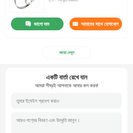
স্টেইনলেস স্টীল কুণ্ডলী
ভালো দাম
আমাদের সাথে যোগাযোগ
এসএস স্কয়ার টিউব
করুন
আরো দেখুন
বিজোড় স্টেইনলেস স্টীল পাইপ
স্টেইনলেস স্টীল ফালা
একটি বার্তা রেখে যান
আমরা শীঘ্রই আপনাকে আবার কল করব!
ইস্পাত তারের রড
স্টেইনলেস স্টীল বার রড
খাদ ইস্পাত ফালা