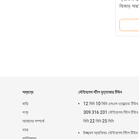
বিজোড় সারফ
সম্বন্ধে
স্টেইনলেস স্টীল বৃত্তাকার টিউব
বাড়ি
12 মিমি 10 মিমি এসএস ওয়েল্ডেড টিউব
পণ্য
309 316 201 স্টেইনলেস স্টিল টিউব
আমাদের সম্পর্কে
মিমি 22 মিমি 25 মিমি
খবর
উজ্জ্বল অ্যানিলড স্টেইনলেস স্টিল টিউব
সাইটম্যাপ