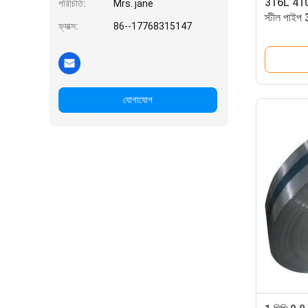
316L 410 4
পরিচিতি:
Mrs. jane
স্টীল পাইপ
ফ্যাক্স:
86--17768315147
যোগাযোগ