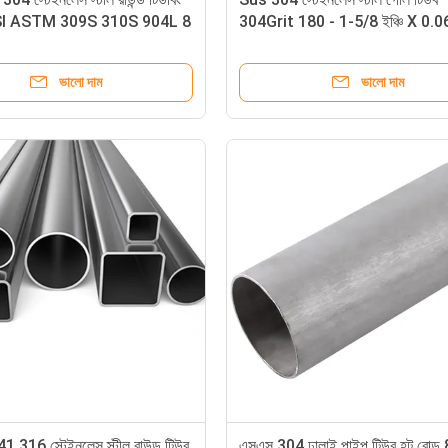
ISI ASTM 309S 310S 904L 8
304Grit 180 - 1-5/8 ইঞ্চি X 0.
ঝালাই
ভালো দাম
ভালো দাম
41 316 স্টেইনলেস স্টীল রাউন্ড টিউব
এসএস 304 ঢালাই পাইপ টিউব হট রোল্ড 8