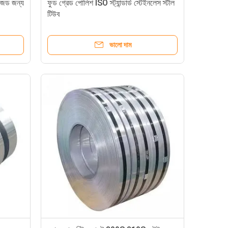
ইজড জন্য
ফুড গ্রেড পোলিশ ISO স্ট্যান্ডার্ড স্টেইনলেস স্টীল
টিউব
ভালো দাম