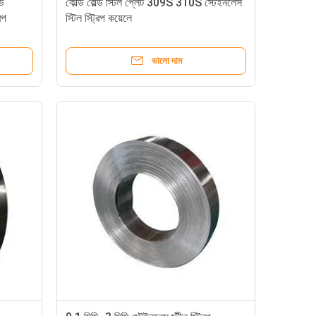
্ড
কোল্ড রোল্ড স্টিল প্লেট 309S 310S স্টেইনলেস
িপ
স্টিল স্ট্রিপ কয়েলে
ভালো দাম