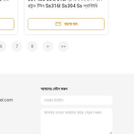
রাউন্ড টিউব Ss316l Ss304 Ss স্যানিটারি
পাইপ AISI 201 202
ভালো দাম
6
7
8
>
>>
আমাদের মেইল ​​করুন
el.com