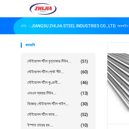
বাড়ি
JIANGSU ZHIJIA STEEL INDUSTRIES CO., LTD. অনলাইন প
কতগুলি
স্টেইনলেস স্টীল বৃত্তাকার টিউব...
(51)
স্টেইনলেস স্টীল প্লেট শীট...
(60)
স্টেইনলেস স্টীল কুণ্ডলী...
(46)
এসএস স্কয়ার টিউব...
(13)
বিজোড় স্টেইনলেস স্টীল পাইপ...
(30)
স্টেইনলেস স্টীল ফালা...
(52)
ইস্পাত তারের রড...
(10)