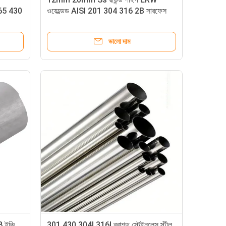
065 430
ওয়েল্ডেড AISI 201 304 316 2B সারফেস
ভালো দাম
 ইঞ্চি
301 430 304l 316l ব্রাশড স্টেইনলেস স্টীল