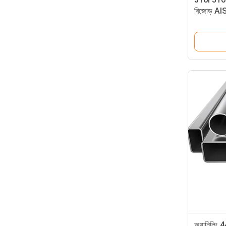
বিজোড় A
মিমি
অ্যানিলিং 4