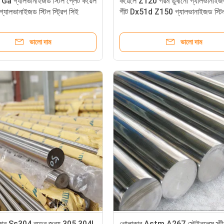
a গ্যালভানাইজড স্টিল প্লেট কয়েল
কয়েলে Z120 গরম ডুবানো গ্যালভানাইজড
গ্যালভানাইজড স্টিল স্ট্রিপ সিই
শীট Dx51d Z150 গ্যালভানাইজড স্টিল
ভালো দাম
ভালো দাম
ত্তাকার Ss304 রডের জন্য 305 304l
গোলাকার Astm A267 স্টেইনলেস স্টী