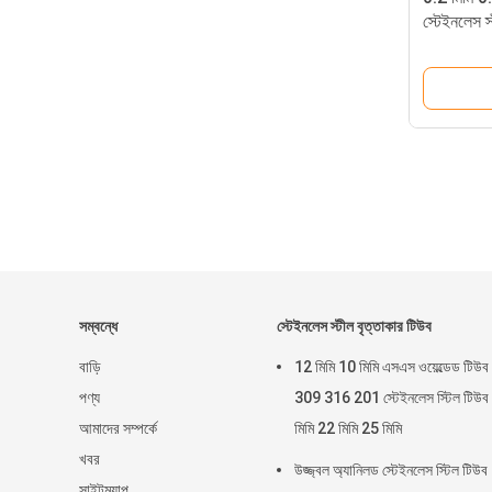
স্টেইনলেস স
সম্বন্ধে
স্টেইনলেস স্টীল বৃত্তাকার টিউব
বাড়ি
12 মিমি 10 মিমি এসএস ওয়েল্ডেড টিউব
পণ্য
309 316 201 স্টেইনলেস স্টিল টিউব
আমাদের সম্পর্কে
মিমি 22 মিমি 25 মিমি
খবর
উজ্জ্বল অ্যানিলড স্টেইনলেস স্টিল টিউব
সাইটম্যাপ