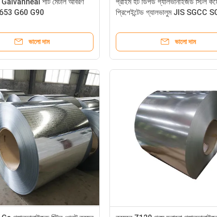
Galvanneal শীট মেটাল আবরণ
প্রাইম হট ডিপড গ্যালভানাইজড স্টিল কয়
653 G60 G90
প্রিপেইন্টেড গ্যালভালুম JIS SGCC
ভালো দাম
ভালো দাম