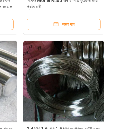
 স্টিল
নিকেল Monel R405 খাদ ইস্পাত কুণ্ডলী জারা
 কয়েলে
প্রতিরোধী
ভালো দাম
ল বার রড
2.4 মিমি 1.6 মিমি 1.5 মিমি অ্যানিলড স্টেইনলেস