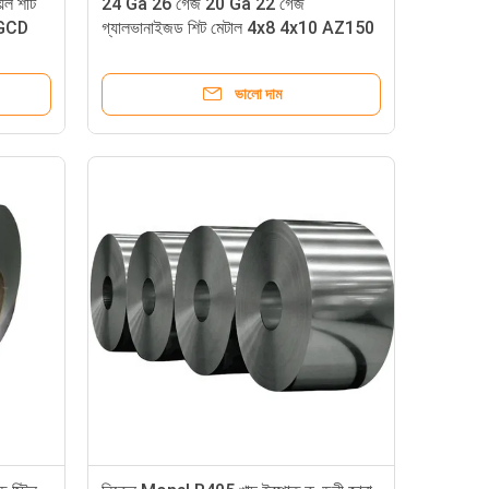
েল শীট
24 Ga 26 গেজ 20 Ga 22 গেজ
 SGCD
গ্যালভানাইজড শিট মেটাল 4x8 4x10 AZ150
বেড়ার জন্য
ভালো দাম