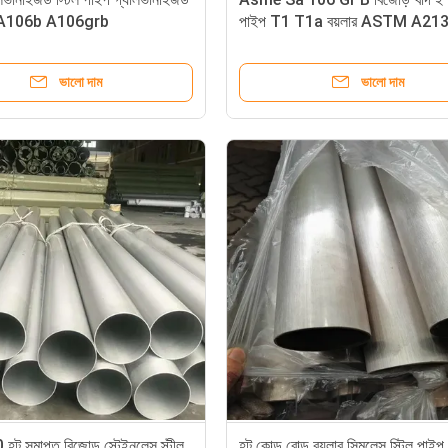
চীর A106b A106grb
পাইপ T1 T1a বয়লার ASTM A213 
T122
ভালো দাম
ভালো দাম
ট সমাপ্ত বিজোড় স্টেইনলেস স্টীল
হট কোল্ড রোল্ড বয়লার সিমলেস স্টিল পাইপ