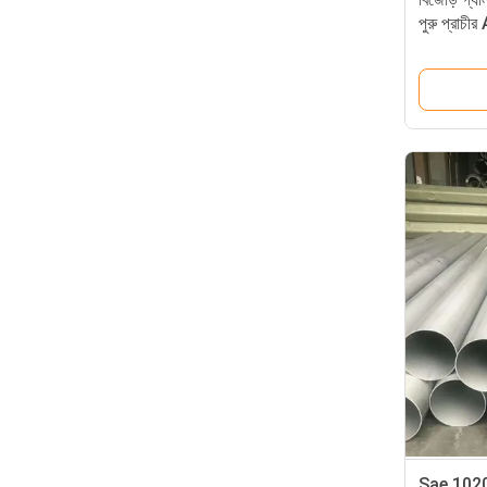
পুরু প্রা
Sae 1020 হ