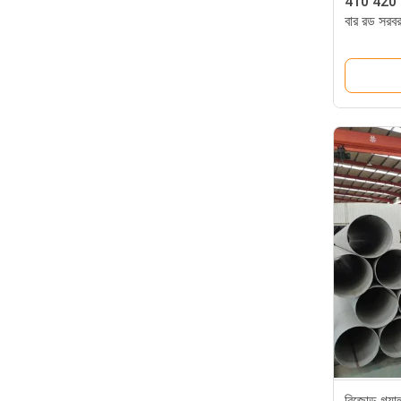
410 420 33
বার রড সরব
মিমি
বিজোড় গ্য