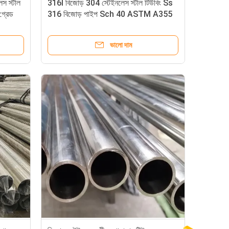
 স্টীল
316l বিজোড় 304 স্টেইনলেস স্টীল টিউবিং Ss
্রেড
316 বিজোড় পাইপ Sch 40 ASTM A355
ভালো দাম