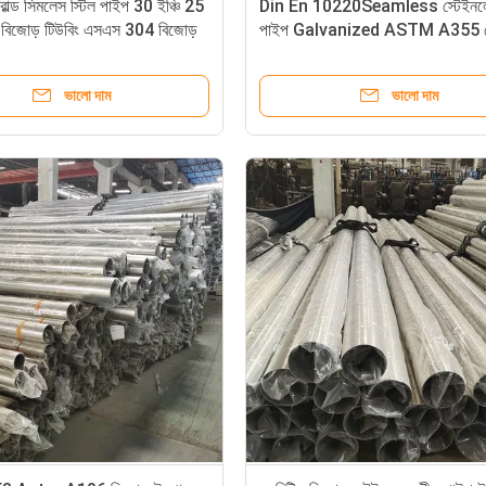
ল্ড সিমলেস স্টিল পাইপ 30 ইঞ্চি 25
Din En 10220Seamless স্টেইনলেস
বিজোড় টিউবিং এসএস 304 বিজোড়
পাইপ Galvanized ASTM A355 গ
P22
ভালো দাম
ভালো দাম