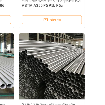
িং
কার্বন ইস্পাত বিজোড় ইস্পাত পাইপ বৃত্তাকার Api
106
ASTM A355 P5 P5b P5c
ভালো দাম
্পাত
2 ইঞ্চি 1 ইঞ্চি বিজোড় স্টেইনলেস স্টীল পাইপ