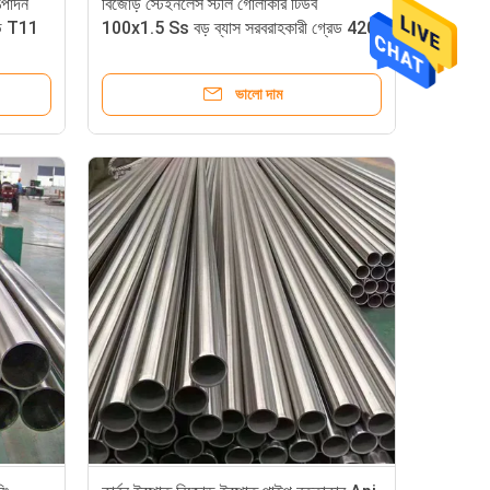
্পাদন
বিজোড় স্টেইনলেস স্টীল গোলাকার টিউব
েড T11
100x1.5 Ss বড় ব্যাস সরবরাহকারী গ্রেড 420
ভালো দাম