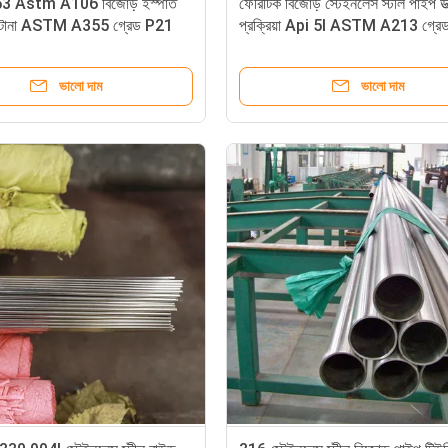
 Astm A106 বিজোড় ইস্পাত
ফেরিটিক বিজোড় স্টেইনলেস স্টীল পাইপ উত
ড টানা ASTM A355 গ্রেড P21
প্রক্রিয়া Api 5l ASTM A213 গ্র
় টিউব
ভালো দাম
ভালো দাম