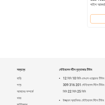
পাইপ আমদ
গ্রেড T5
সম্বন্ধে
স্টেইনলেস স্টীল বৃত্তাকার টিউব
বাড়ি
12 মিমি 10 মিমি এসএস ওয়েল্ডেড টিউব
পণ্য
309 316 201 স্টেইনলেস স্টিল টিউব
আমাদের সম্পর্কে
মিমি 22 মিমি 25 মিমি
খবর
উজ্জ্বল অ্যানিলড স্টেইনলেস স্টিল টিউব
সাইটম্যাপ