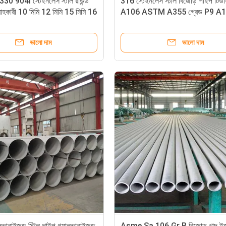
0 904l স্টেইনলেস স্টীল রাউন্ড
316 স্টেইনলেস স্টীল বিজোড় পাইপ টিউব
রাহকারী 10 মিমি 12 মিমি 15 মিমি 16
A106 ASTM A355 গ্রেড P9 A
ভালো দাম
ভালো দাম
ালভানাইজড স্টিল পাইপ গ্যালভানাইজড
Asme Sa 106 Gr B বিজোড় খাদ ইস