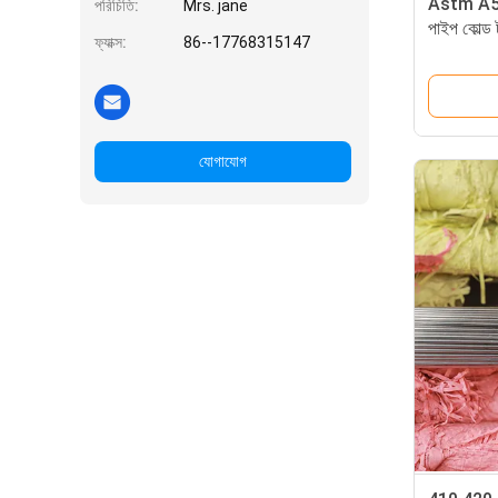
Astm A53
পরিচিতি:
Mrs. jane
পাইপ কোল্
ফ্যাক্স:
86--17768315147
304 বিজোড
যোগাযোগ