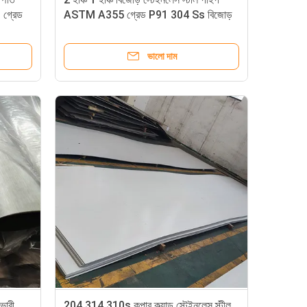
গ্রেড
ASTM A355 গ্রেড P91 304 Ss বিজোড়
টিউবিং
ভালো দাম
 ভারী
204 314 310s কপার ক্ল্যাড স্টেইনলেস স্টীল