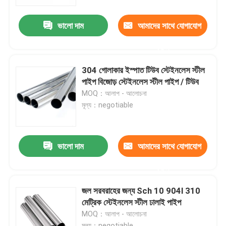
ভালো দাম
আমাদের সাথে যোগাযোগ
কারখানা ভ্রমণ
করুন
মান নিয়ন্ত্রণ
304 গোলাকার ইস্পাত টিউব স্টেইনলেস স্টীল
পাইপ বিজোড় স্টেইনলেস স্টীল পাইপ / টিউব
যোগাযোগ করুন
MOQ：আলাপ - আলোচনা
মূল্য：negotiable
খবর
ভালো দাম
আমাদের সাথে যোগাযোগ
উদ্ধৃতির জন্য আবেদন
করুন
স্টেইনলেস স্টীল বৃত্তাকার টিউব
জল সরবরাহের জন্য Sch 10 904l 310
মেট্রিক স্টেইনলেস স্টীল ঢালাই পাইপ
MOQ：আলাপ - আলোচনা
স্টেইনলেস স্টীল প্লেট শীট
মূল্য：negotiable