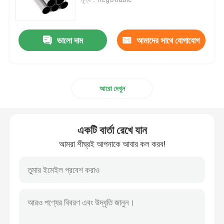
স্টেইনলেস স্টীল কুণ্ডলী
ভালো দাম
আমাদের সাথে যোগাযোগ
এসএস স্কয়ার টিউব
করুন
আরো দেখুন
বিজোড় স্টেইনলেস স্টীল পাইপ
স্টেইনলেস স্টীল ফালা
একটি বার্তা রেখে যান
আমরা শীঘ্রই আপনাকে আবার কল করব!
ইস্পাত তারের রড
স্টেইনলেস স্টীল বার রড
খাদ ইস্পাত ফালা