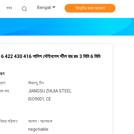
Bengali
খবর
উদ্ধৃতির জন্য আবেদন
 422 430 416 পালিশ স্টেইনলেস স্টীল বার রড 3 মিমি 6 মিমি
বরণ:
্থল:
জিয়াংসু, চীন
লক নাম:
JIANGSU ZHIJIA STEEL
ISO9001, CE
াহিদার পরিমাণ:
আলাপ - আলোচনা
negotiable