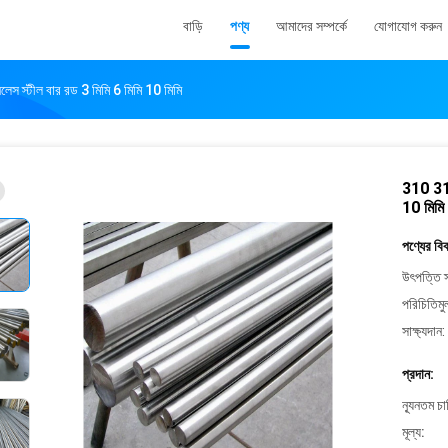
বাড়ি
পণ্য
আমাদের সম্পর্কে
যোগাযোগ করুন
 স্টীল বার রড 3 মিমি 6 মিমি 10 মিমি
310 316
10 মিমি
পণ্যের বি
উৎপত্তি স
পরিচিতিমু
সাক্ষ্যদান:
প্রদান:
ন্যূনতম চ
মূল্য: