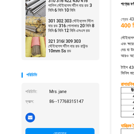
310 316 422 430 416
পণ্যের বর্
পালিশ স্টেইনলেস স্টীল বার রড 3
মিমি 6 মিমি 10 মিমি
গ্রেড 430
301 302 303 স্টেইনলেস স্টিল
400 স
বার রড 316 গোলাকার 20 মিমি 8
মিমি 6 মিমি 12 মিমি এসএস রড
স্টেইনলে
321 316l 309 303
এবং ক্ষয
স্টেইনলেস স্টীল বার রড রাউন্ড
দেয় যা উ
10mm Ss রড
আরও অনেক
টাইপ 430
ফিনিস মা
পরিচিতি
রাসায়নি
উ
পরিচিতি:
Mrs. jane
ফ্যাক্স:
86--17768315147
যান্ত্রিক ব
যোগাযোগ