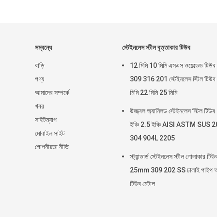
সম্বন্ধে
স্টেইনলেস স্টীল বৃত্তাকার টিউব
বাড়ি
12 মিমি 10 মিমি এসএস ওয়েল্ডেড টিউব
পণ্য
309 316 201 স্টেইনলেস স্টিল টিউব
আমাদের সম্পর্কে
মিমি 22 মিমি 25 মিমি
খবর
উজ্জ্বল অ্যানিলড স্টেইনলেস স্টিল টিউব
সাইটম্যাপ
ইঞ্চি 2.5 ইঞ্চি AISI ASTM SUS 
মোবাইল সাইট
304 904L 2205
গোপনীয়তা নীতি
স্ট্যান্ডার্ড স্টেইনলেস স্টীল গোলাকার টিউ
25mm 309 202 SS ঢালাই পাইপ আ
টিউব মেটাল