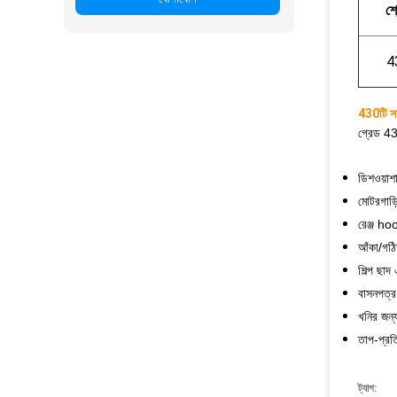
শ্
4
430টি স
গ্রেড 43
ডিশওয়াশ
মোটরগাড়ি
রেঞ্জ h
আঁকা/গঠ
শিল্প ছাদ 
বাসনপত্র
খনির জন্য 
তাপ-প্রত
ট্যাগ: