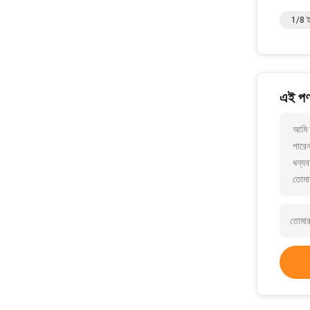
1/8 ইঞ
এই পণ্
আমি 
পারে
ধন্যব
তোমা