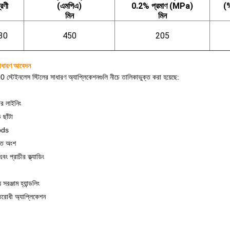
রেণী
(এমপিএ)
0.2% প্রমাণ (MPa)
(%
মিন
মিন
30
450
205
াধারণ আবেদন
0 স্টেইনলেস স্টিলের সাধারণ অ্যাপ্লিকেশনগুলি নীচে তালিকাভুক্ত করা হয়েছে:
ার লাইনিং
 ছাঁটা
oods
িত অংশ
এবং প্রাচীর ক্ল্যাডিং
সরঞ্জাম হ্যান্ডলিং
িরোধী অ্যাপ্লিকেশন