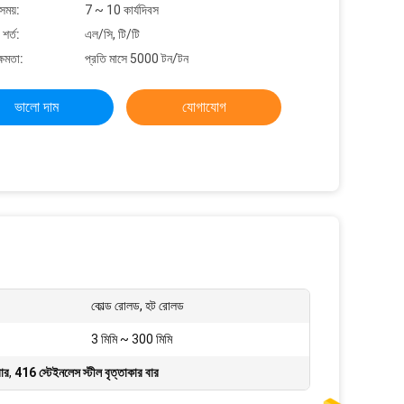
সময়:
7 ~ 10 কার্যদিবস
শর্ত:
এল/সি, টি/টি
্ষমতা:
প্রতি মাসে 5000 টন/টন
ভালো দাম
যোগাযোগ
কোল্ড রোলড, হট রোলড
3 মিমি ~ 300 মিমি
বার
,
416 স্টেইনলেস স্টীল বৃত্তাকার বার