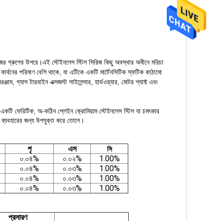
জের গ্রুপের উপরে।এই স্টেইনলেস স্টিল সিরিজ কিছু অবস্থার অধীনে মরিচা
ার্বনের পরিমাণ বেশি থাকে, যা এটিকে একটি মার্টেনসিটিক স্ফটিক কাঠামো
ম, গ্যাস টারবাইন এক্সজস্ট সাইলেন্সার, হার্ডওয়্যার, মোটর শ্যাফ্ট এবং
একটি ফেরিটিক, অ-কঠিন প্লেইন ক্রোমিয়াম স্টেইনলেস স্টিল যা চমৎকার
ে ব্যবহারের জন্য উপযুক্ত করে তোলে।
পৃ
এস
সি
০.০৪%
০.০২%
1.00%
০.০৪%
০.০৩%
1.00%
০.০৪%
০.০৩%
1.00%
০.০৪%
০.০৩%
1.00%
প্রসারণ