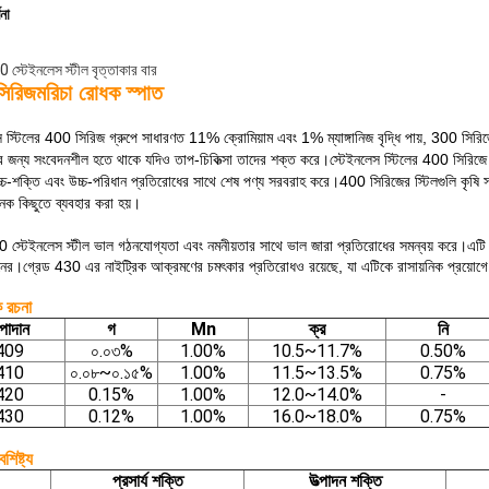
ণনা
 স্টেইনলেস স্টীল বৃত্তাকার বার
িরিজ
মরিচা রোধক স্পাত
স স্টিলের 400 সিরিজ গ্রুপে সাধারণত 11% ক্রোমিয়াম এবং 1% ম্যাঙ্গানিজ বৃদ্ধি পায়, 300 সিরি
়ের জন্য সংবেদনশীল হতে থাকে যদিও তাপ-চিকিত্সা তাদের শক্ত করে।স্টেইনলেস স্টিলের 400 সিরিজে ক
চ্চ-শক্তি এবং উচ্চ-পরিধান প্রতিরোধের সাথে শেষ পণ্য সরবরাহ করে।400 সিরিজের স্টিলগুলি কৃষি সরঞ্জা
 কিছুতে ব্যবহার করা হয়।
 স্টেইনলেস স্টীল ভাল গঠনযোগ্যতা এবং নমনীয়তার সাথে ভাল জারা প্রতিরোধের সমন্বয় করে।এটি 
নের।গ্রেড 430 এর নাইট্রিক আক্রমণের চমৎকার প্রতিরোধও রয়েছে, যা এটিকে রাসায়নিক প্রয়োগ
ক রচনা
পাদান
গ
Mn
ক্র
নি
409
০.০৩%
1.00%
10.5~11.7%
0.50%
410
০.০৮~০.১৫%
1.00%
11.5~13.5%
0.75%
420
0.15%
1.00%
12.0~14.0%
-
430
0.12%
1.00%
16.0~18.0%
0.75%
ৈশিষ্ট্য
প্রসার্য শক্তি
উত্পাদন শক্তি