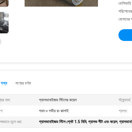
ডেলিভারি 
পরিশোধের 
যোগানের ক
 তথ্য
পণ্যের বর্ণনা
যের নাম:
গ্যালভানাইজড স্টিলের কয়েল
স্ট্যান্ডার্ড:
ইপ:
গরম ও গভীর রং ঝালাই
প্রস্থ:
েষভাবে তুলে ধরা:
গ্যালভানাইজড স্টিল প্লেট 1.5 মিমি
,
গ্যালভ শীট এবং কয়েল
,
গ্যালভান