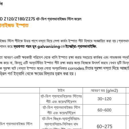
ণনা
Z120/Z180/Z275 হট-ডিপ গ্যালভানাইজড স্টিল কয়েল
ভানাইজড ইস্পাত
ইজড স্টিল শীটকে উভয় পাশে দস্তা দিয়ে লেপা কার্বন ইস্পাত শীট হিসাবে সংজ্ঞায়িত করা হয়।গ্যাল
্পাদন করে:
ক্রমাগত গরম ডুব galvanizing
এবং
ইলেক্ট্রো-গ্যালভানাইজিং
.
তা আবরণ একটি ক্ষয়কারী পরিবেশ থেকে খালি ইস্পাত রক্ষা করার সবচেয়ে কার্যকর এবং লাভজনক পদ্ধত
জ করে না, কিন্তু এটি অন্তর্নিহিত ইস্পাত শীট রক্ষা করার জন্য নিজেকে উৎসর্গ করবে।যখন দুটি ভিন্
তার সুরক্ষা দস্তা দিয়ে আচ্
িক সুরক্ষা ঘটে।দস্তা ইস্পাত মধ্যে লোহা অগ্রাধিকার corrodes.টি
 ড্রিল গর্ত ইত্যাদি থেকে ক্ষয়ের বিস্তার হ্রাস করা হয়।
টাইপ
আবরণ ভর (g/m2)
হট-ডিপ গ্যালভেনিয়েলড স্টিলের
30~120
শীট এবং কয়েল/স্ট্রিপস
হট-ডিপ গ্যালভানাইজড স্টিল
60~600
শীট এবং কয়েল/স্ট্রিপ
হট-ডিপ জিঙ্ক-অ্যালুমিনিয়াম-
ডিপ গ্যালভানাইজড স্টিল
ম্যাগনেসিয়াম-সিলিকন খাদ
60~275