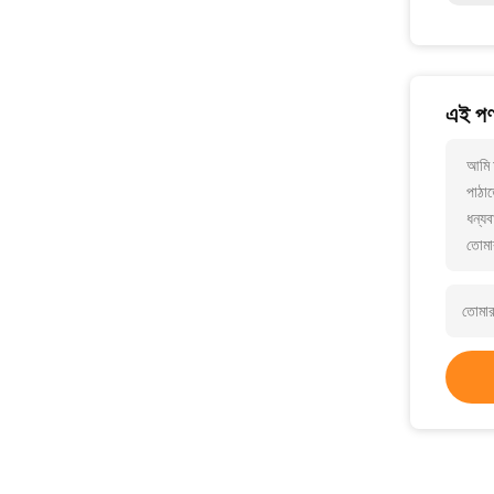
এই পণ্
আমি 
পাঠাত
ধন্যব
তোমা