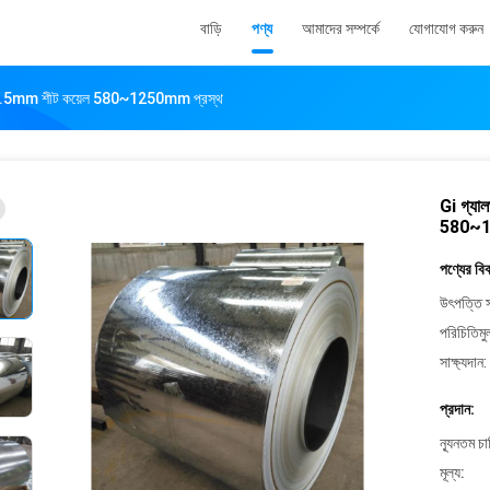
বাড়ি
পণ্য
আমাদের সম্পর্কে
যোগাযোগ করুন
m 1.5mm শীট কয়েল 580~1250mm প্রস্থ
Gi গ্যা
580~1
পণ্যের বি
উৎপত্তি স
পরিচিতিমু
সাক্ষ্যদান:
প্রদান:
ন্যূনতম চ
মূল্য: