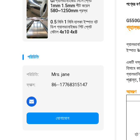
Gi গ্যালভানাইজড স্টিল প্লেট
পণ্যের বর্
1mm 1.5mm শীট কয়েল
580~1250mm প্রস্থ
G550GD 
0.5 মিমি 1 মিমি হালকা ইস্পাত হট
গ্যাল
ডিপ গ্যালভানাইজড শিট প্লেট
মেটাল 4x10 4x8
গ্যালভানা
ইস্পাত উত
পরিচিতি
একটি দস্
হিসাবে কা
গ্যালভান
পরিচিতি:
Mrs. jane
প্রান্ত,
ফ্যাক্স:
86--17768315147
আবরণ
যোগাযোগ
হট 