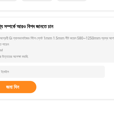
য সম্পর্কে আরও বিশদ জানতে চান
আগ্রহী Gi গ্যালভানাইজড স্টিল প্লেট 1mm 1.5mm শীট কয়েল 580~1250mm প্রস্থ আপনি কি
ে পারেন
াদ!
র উত্তরের অপেক্ষা করছি.
জমা দিন