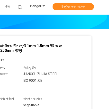
Bengali
খবর
উদ্ধৃতির জন্য আবেদন
লভানাইজড স্টিল প্লেট 1mm 1.5mm শীট কয়েল
250mm প্রস্থ
বরণ:
্থল:
জিয়াংসু, চীন
লক নাম:
JIANGSU ZHIJIA STEEL
ISO 9001 ,CE
াহিদার পরিমাণ:
আলাপ - আলোচনা
negotiable