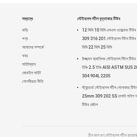
সম্বন্ধে
স্টেইনলেস স্টীল বৃত্তাকার টিউব
বাড়ি
12 মিমি 10 মিমি এসএস ওয়েল্ডেড টিউব
পণ্য
309 316 201 স্টেইনলেস স্টিল টিউব
আমাদের সম্পর্কে
মিমি 22 মিমি 25 মিমি
খবর
উজ্জ্বল অ্যানিলড স্টেইনলেস স্টিল টিউব
সাইটম্যাপ
ইঞ্চি 2.5 ইঞ্চি AISI ASTM SUS 
মোবাইল সাইট
304 904L 2205
গোপনীয়তা নীতি
স্ট্যান্ডার্ড স্টেইনলেস স্টীল গোলাকার টিউ
25mm 309 202 SS ঢালাই পাইপ আ
টিউব মেটাল
চীন ভাল গুণ স্টেইনলেস স্টীল