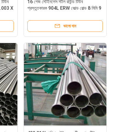
ড টিউব
16 গেজ স্টেইনলেস স্টীল রাউন্ড টিউব
X .003 X
প্রস্তুতকারক 904L ERW কোল্ড রোল্ড 8 মিমি 9
মিমি ফাঁপা
ভালো দাম