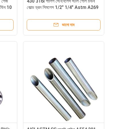
0 গেজ
430 316l পালিশ স্টেইনলেস স্টীল গোল টিউব
টিউব 10
কোল্ড ড্রন সিমলেস 1/2" 1/4" Astm A269
ভালো দাম