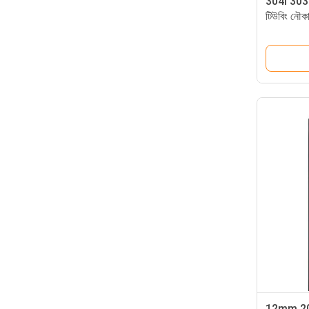
304l 303 
টিউবিং নৌকা
12mm 20m