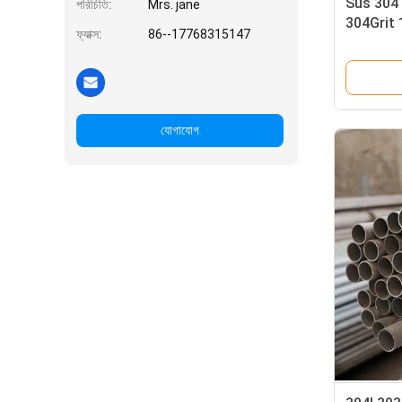
Sus 304 স্
পরিচিতি:
Mrs. jane
304Grit 1
ফ্যাক্স:
86--17768315147
ঝালাই
যোগাযোগ