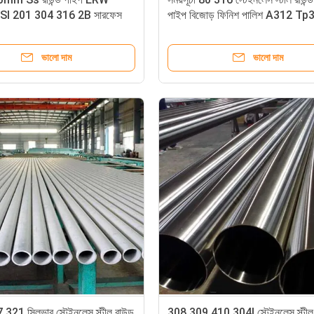
 AISI 201 304 316 2B সারফেস
পাইপ বিজোড় ফিনিশ পালিশ A312 Tp
Tp321h
ভালো দাম
ভালো দাম
21 সিলভার স্টেইনলেস স্টীল রাউন্ড
308 309 410 304l স্টেইনলেস স্টীল