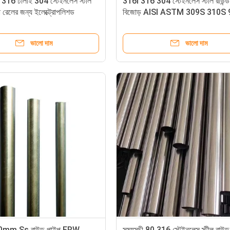
316 ঢালাই 304 স্টেইনলেস স্টীল
316l 316 304 স্টেইনলেস স্টীল রাউন্ড
 রেলের জন্য ইলেক্ট্রোপলিশড
বিজোড় AISI ASTM 309S 310S 
মিমি
ভালো দাম
ভালো দাম
m Ss রাউন্ড পাইপ ERW
সময়সূচী 80 316 স্টেইনলেস স্টীল রাউন্ড