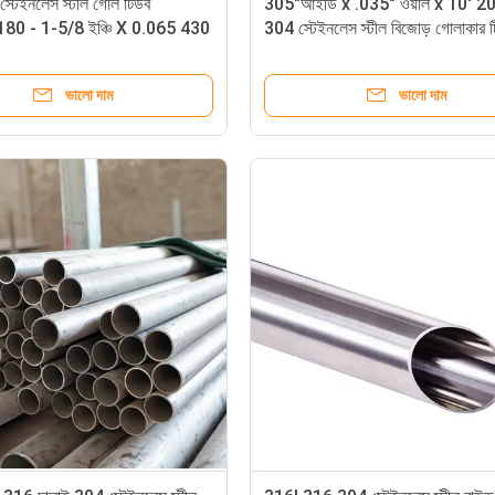
টেইনলেস স্টীল গোল টিউব
305"আইডি x .035" ওয়াল x 10' 2
80 - 1-5/8 ইঞ্চি X 0.065 430
304 স্টেইনলেস স্টীল বিজোড় গোলাকার 
মিমি 15 মিমি 409 316
ভালো দাম
ভালো দাম