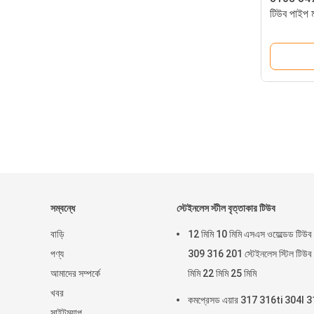
টিউব পাই
সম্বন্ধে
স্টেইনলেস স্টীল বৃত্তাকার টিউব
বাড়ি
12 মিমি 10 মিমি এসএস ওয়েল্ডেড টিউব
পণ্য
309 316 201 স্টেইনলেস স্টিল টিউব
আমাদের সম্পর্কে
মিমি 22 মিমি 25 মিমি
খবর
কমপ্রেসড এয়ার 317 316ti 304l 
সাইটম্যাপ