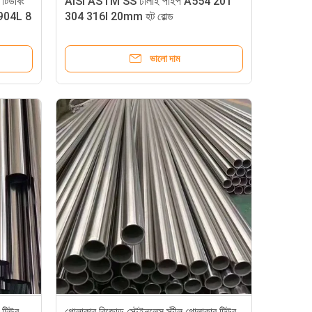
 টিউবিং
AISI ASTM SS ঢালাই পাইপ A554 201
904L 8
304 316l 20mm হট রোল্ড
ভালো দাম
 টিউব
গোলাকার বিজোড় স্টেইনলেস স্টীল গোলাকার টিউব