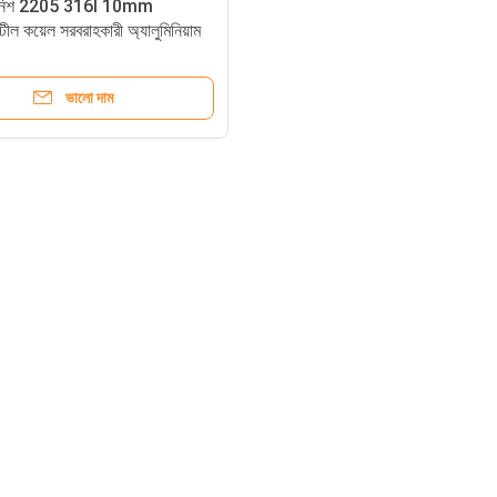
নিশ 2205 316l 10mm
টীল কয়েল সরবরাহকারী অ্যালুমিনিয়াম
িল কয়েল শীট
ভালো দাম