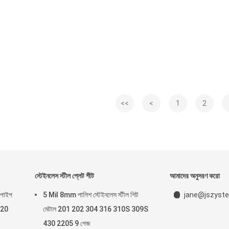
<<
<
1
2
স্টেইনলেস স্টীল প্লেট শীট
আমাদের অনুসরণ করো
 পাইপ
5 Mil 8mm পালিশ স্টেইনলেস স্টীল শিট
jane@jszyste
 20
মেটাল 201 202 304 316 310S 309S
430 2205 9 গেজ