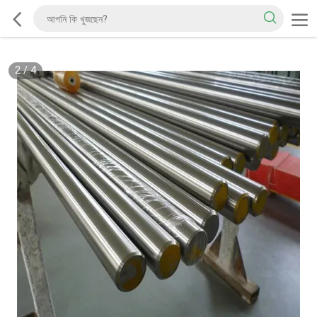
2
/
4