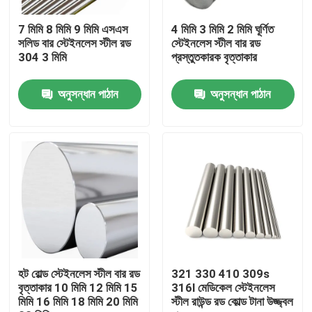
7 মিমি 8 মিমি 9 মিমি এসএস
4 মিমি 3 মিমি 2 মিমি ঘূর্ণিত
কারখানা ভ্রমণ
সলিড বার স্টেইনলেস স্টীল রড
স্টেইনলেস স্টীল বার রড
304 3 মিমি
প্রস্তুতকারক বৃত্তাকার
মান নিয়ন্ত্রণ
অনুসন্ধান পাঠান
অনুসন্ধান পাঠান
যোগাযোগ করুন
খবর
উদ্ধৃতির জন্য আবেদন
স্টেইনলেস স্টীল বৃত্তাকার টিউব
হট রোল্ড স্টেইনলেস স্টীল বার রড
321 330 410 309s
বৃত্তাকার 10 মিমি 12 মিমি 15
316l মেডিকেল স্টেইনলেস
মিমি 16 মিমি 18 মিমি 20 মিমি
স্টীল রাউন্ড রড কোল্ড টানা উজ্জ্বল
স্টেইনলেস স্টীল প্লেট শীট