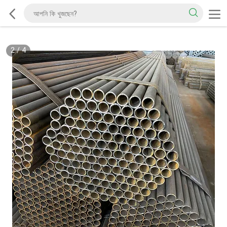
2
/
4