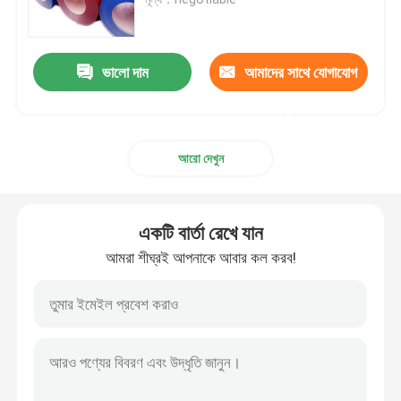
স্টেইনলেস স্টীল কুণ্ডলী
ভালো দাম
আমাদের সাথে যোগাযোগ
এসএস স্কয়ার টিউব
করুন
আরো দেখুন
বিজোড় স্টেইনলেস স্টীল পাইপ
স্টেইনলেস স্টীল ফালা
একটি বার্তা রেখে যান
আমরা শীঘ্রই আপনাকে আবার কল করব!
ইস্পাত তারের রড
স্টেইনলেস স্টীল বার রড
খাদ ইস্পাত ফালা