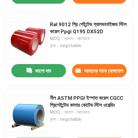
করুন
Ral 9012 প্রি পেইন্টেড গ্যালভানাইজড স্টিল
কয়েল Ppgi Q195 DX52D
MOQ：আলাপ - আলোচনা
মূল্য：negotiable
ভালো দাম
আমাদের সাথে যোগাযোগ
করুন
নীল ASTM PPGI ইস্পাত কয়েল CGCC
প্রিপেইন্টেড কালার কোটেড স্টিল ওয়েল্ডিং
MOQ：আলাপ - আলোচনা
মূল্য：negotiable