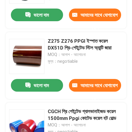
ভালো দাম
আমাদের সাথে যোগাযোগ
কারখানা ভ্রমণ
করুন
মান নিয়ন্ত্রণ
Z275 Z276 PPGI ইস্পাত কয়েল
DX51D প্রি-পেইন্টেড স্টিল অ্যান্টি জারা
যোগাযোগ করুন
MOQ：আলাপ - আলোচনা
মূল্য：negotiable
খবর
ভালো দাম
আমাদের সাথে যোগাযোগ
উদ্ধৃতির জন্য আবেদন
করুন
স্টেইনলেস স্টীল বৃত্তাকার টিউব
CGCH প্রি পেইন্টেড গ্যালভানাইজড কয়েল
1500mm Ppgi কোটেড কয়েল হট রোল্ড
MOQ：আলাপ - আলোচনা
স্টেইনলেস স্টীল প্লেট শীট
মূল্য：negotiable