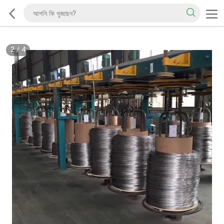
2
/
4