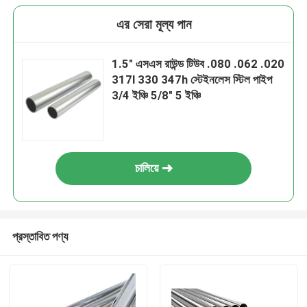
এর সেরা মূল্য পান
1.5" এসএস রাউন্ড টিউব .080 .062 .020
317l 330 347h স্টেইনলেস স্টিল পাইপ
3/4 ইঞ্চি 5/8" 5 ইঞ্চি
চালিয়ে
প্রস্তাবিত পণ্য