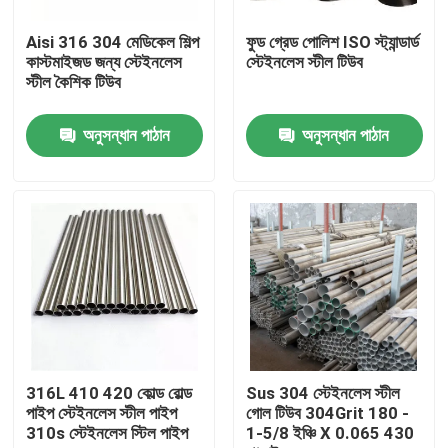
Aisi 316 304 মেডিকেল শিল্প
ফুড গ্রেড পোলিশ ISO স্ট্যান্ডার্ড
কারখানা ভ্রমণ
কাস্টমাইজড জন্য স্টেইনলেস
স্টেইনলেস স্টীল টিউব
স্টীল কৈশিক টিউব
মান নিয়ন্ত্রণ
অনুসন্ধান পাঠান
অনুসন্ধান পাঠান
যোগাযোগ করুন
খবর
উদ্ধৃতির জন্য আবেদন
স্টেইনলেস স্টীল বৃত্তাকার টিউব
316L 410 420 কোল্ড রোল্ড
Sus 304 স্টেইনলেস স্টীল
পাইপ স্টেইনলেস স্টীল পাইপ
গোল টিউব 304Grit 180 -
310s স্টেইনলেস স্টিল পাইপ
1-5/8 ইঞ্চি X 0.065 430
স্টেইনলেস স্টীল প্লেট শীট