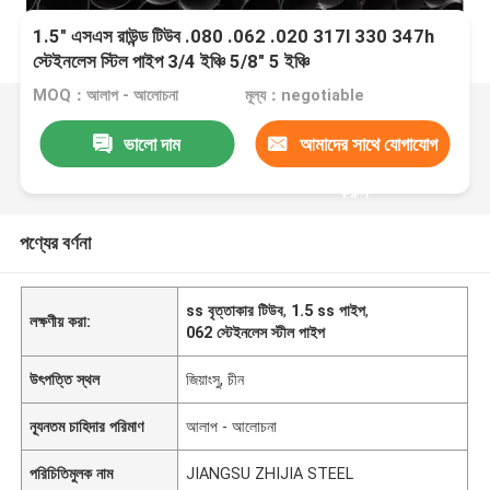
1.5" এসএস রাউন্ড টিউব .080 .062 .020 317l 330 347h
স্টেইনলেস স্টিল পাইপ 3/4 ইঞ্চি 5/8" 5 ইঞ্চি
MOQ：আলাপ - আলোচনা
মূল্য：negotiable
ভালো দাম
আমাদের সাথে যোগাযোগ
করুন
পণ্যের বর্ণনা
ss বৃত্তাকার টিউব
,
1.5 ss পাইপ
,
লক্ষণীয় করা:
062 স্টেইনলেস স্টীল পাইপ
উৎপত্তি স্থল
জিয়াংসু, চীন
ন্যূনতম চাহিদার পরিমাণ
আলাপ - আলোচনা
পরিচিতিমুলক নাম
JIANGSU ZHIJIA STEEL