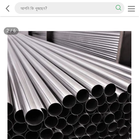
2
/
6