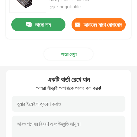
মূল্য：negotiable
স্টেইনলেস স্টীল কুণ্ডলী
ভালো দাম
আমাদের সাথে যোগাযোগ
এসএস স্কয়ার টিউব
করুন
আরো দেখুন
বিজোড় স্টেইনলেস স্টীল পাইপ
স্টেইনলেস স্টীল ফালা
একটি বার্তা রেখে যান
আমরা শীঘ্রই আপনাকে আবার কল করব!
ইস্পাত তারের রড
স্টেইনলেস স্টীল বার রড
খাদ ইস্পাত ফালা