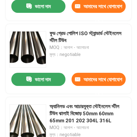
ভালো দাম
আমাদের সাথে যোগাযোগ
করুন
ফুড গ্রেড পোলিশ ISO স্ট্যান্ডার্ড স্টেইনলেস
স্টীল টিউব
MOQ：আলাপ - আলোচনা
মূল্য：negotiable
ভালো দাম
আমাদের সাথে যোগাযোগ
করুন
বাড়ি
অ্যানিলড এবং আচারযুক্ত স্টেইনলেস স্টীল
টিউব ঝালাই বিজোড় 50mm 60mm
পণ্য
65mm 201 202 304L 316L
MOQ：আলাপ - আলোচনা
আমাদের সম্পর্কে
মূল্য：negotiable